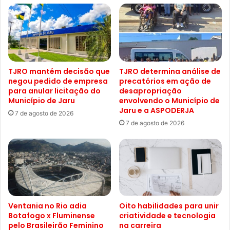
TJRO mantém decisão que
TJRO determina análise de
negou pedido de empresa
precatórios em ação de
para anular licitação do
desapropriação
Município de Jaru
envolvendo o Município de
Jaru e a ASPODERJA
7 de agosto de 2026
7 de agosto de 2026
Ventania no Rio adia
Oito habilidades para unir
Botafogo x Fluminense
criatividade e tecnologia
pelo Brasileirão Feminino
na carreira