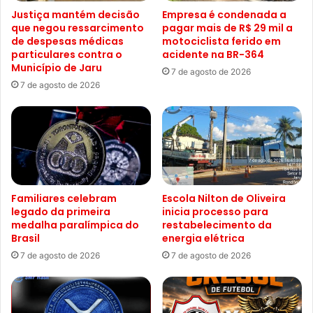
Justiça mantém decisão
Empresa é condenada a
que negou ressarcimento
pagar mais de R$ 29 mil a
de despesas médicas
motociclista ferido em
particulares contra o
acidente na BR-364
Município de Jaru
7 de agosto de 2026
7 de agosto de 2026
Familiares celebram
Escola Nilton de Oliveira
legado da primeira
inicia processo para
medalha paralímpica do
restabelecimento da
Brasil
energia elétrica
7 de agosto de 2026
7 de agosto de 2026