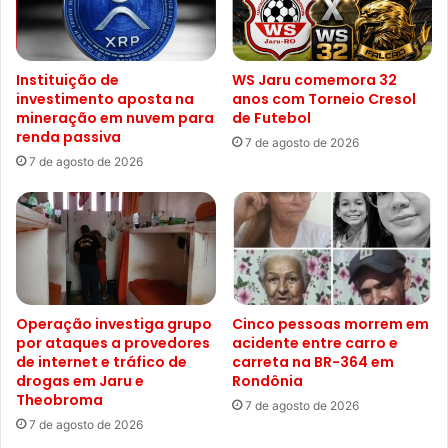
Instituição de
WS Jaru comemora 32
investimento aposta na
anos com Torneio Cresol
mineração em nuvem para
de Futebol
renda passiva
7 de agosto de 2026
7 de agosto de 2026
Operação investiga grupo
Cinco pessoas morrem em
por ataques a provedores
acidente entre carro e
de internet e tráfico de
carreta na BR-364 em
drogas em Jaru e
Rondônia
Theobroma
7 de agosto de 2026
7 de agosto de 2026