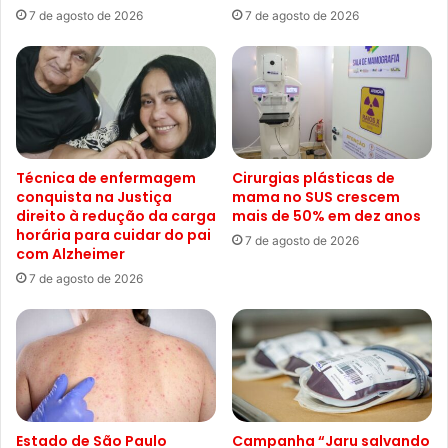
7 de agosto de 2026
7 de agosto de 2026
Técnica de enfermagem
Cirurgias plásticas de
conquista na Justiça
mama no SUS crescem
direito à redução da carga
mais de 50% em dez anos
horária para cuidar do pai
7 de agosto de 2026
com Alzheimer
7 de agosto de 2026
Estado de São Paulo
Campanha “Jaru salvando