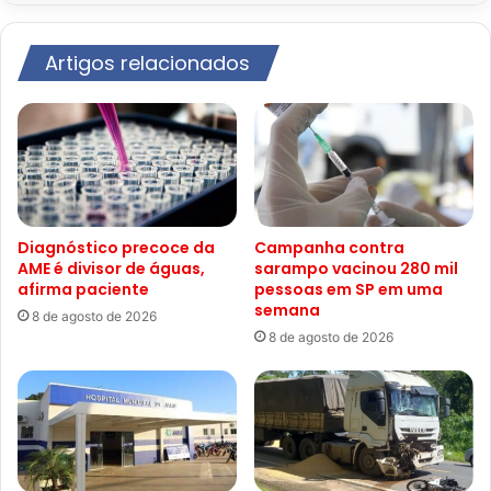
Artigos relacionados
Diagnóstico precoce da
Campanha contra
AME é divisor de águas,
sarampo vacinou 280 mil
afirma paciente
pessoas em SP em uma
semana
8 de agosto de 2026
8 de agosto de 2026