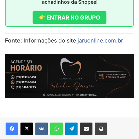
achadinhos da Shopee
!
ENTRAR NO GRUPO
Fonte:
Informações do site
jaruonline.com.br
VK
WhatsApp
Telegram
Compartilhar via e-mail
Imprimir