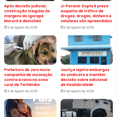
Após decisão judicial,
Ji-Paraná: Dupla é presa
construção irregular às
suspeita de tráfico de
margens do igarapé
drogas; drogas, dinheiro e
Mororó é demolida
celulares são apreendidos
5 de agosto de 2026
5 de agosto de 2026
Prefeitura de Jaru inicia
Justiça rejeita embargos
campanha de vacinação
do sindicato e mantém
contra a raiva na zona
decisão sobre adicional
rural de Tarilândia
de insalubridade
5 de agosto de 2026
5 de agosto de 2026