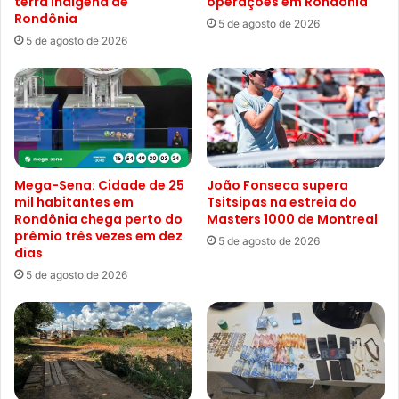
terra indígena de
operações em Rondônia
Rondônia
5 de agosto de 2026
5 de agosto de 2026
Mega-Sena: Cidade de 25
João Fonseca supera
mil habitantes em
Tsitsipas na estreia do
Rondônia chega perto do
Masters 1000 de Montreal
prêmio três vezes em dez
5 de agosto de 2026
dias
5 de agosto de 2026