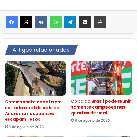
VK
WhatsApp
Telegram
Compartilhar via e-mail
Imprimir
Artigos relacionados
Copa do Brasil pode reunir
Caminhonete capota em
somente campeões nas
estrada rural de Vale do
quartas de final
Anari, mas ocupantes
escapam ilesos
6 de agosto de 2026
6 de agosto de 2026