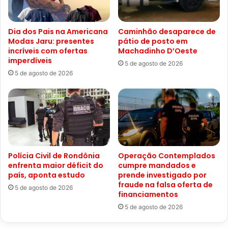
Dia dos Pais na Americana
Caminhão desaparece de
Modas Jaru: presentes
pátio de posto em
incríveis com ofertas
Machadinho D’Oeste
imperdíveis
5 de agosto de 2026
5 de agosto de 2026
Polícia Civil de Rondônia
Operação Contemplados
enfrenta maior déficit do
cumpre mandados e
país, aponta estudo
prende investigado por
fraude na falsa oferta de
5 de agosto de 2026
financiamentos
5 de agosto de 2026