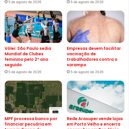
5 de agosto de 2026
5 de agosto de 2026
Vôlei: São Paulo sedia
Empresas devem facilitar
Mundial de Clubes
vacinação de
feminino pelo 2º ano
trabalhadores contra o
seguido
sarampo
5 de agosto de 2026
5 de agosto de 2026
MPF processa banco por
Rede Arasuper vende lojas
financiar pecuária em
em Porto Velho e encerra