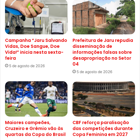
Campanha “Jaru Salvando
Prefeitura de Jaru repudia
Vidas, Doe Sangue, Doe
disseminação de
Vida!” inicia nesta sexta-
informações falsas sobre
feira
desapropriação no Setor
04
5 de agosto de 2026
5 de agosto de 2026
Maiores campeões,
CBF reforça paralisação
Cruzeiro e Grêmio vão às
das competições durante
quartas da Copa do Brasil
Copa Feminina em 2027