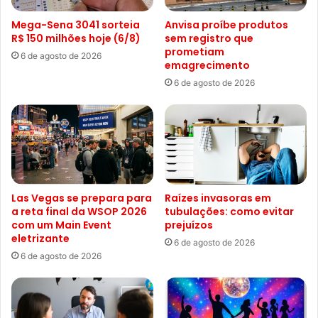
Mega-Sena 3041 sorteia
Anvisa proíbe produtos
R$ 150 milhões hoje (6/8)
sem registro que
prometiam
6 de agosto de 2026
emagrecimento
6 de agosto de 2026
Las Vegas se prepara para
Raízes invasoras em
a reta final da WSOP 2026
tubulações: como evitar
com um Main Event
prejuízos
eletrizante
6 de agosto de 2026
6 de agosto de 2026