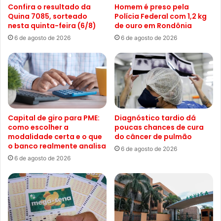
Confira o resultado da
Homem é preso pela
Quina 7085, sorteado
Polícia Federal com 1,2 kg
nesta quinta-feira (6/8)
de ouro em Rondônia
6 de agosto de 2026
6 de agosto de 2026
Capital de giro para PME:
Diagnóstico tardio dá
como escolher a
poucas chances de cura
modalidade certa e o que
do câncer de pulmão
o banco realmente analisa
6 de agosto de 2026
6 de agosto de 2026