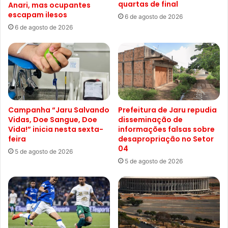
quartas de final
Anari, mas ocupantes
escapam ilesos
6 de agosto de 2026
6 de agosto de 2026
Campanha “Jaru Salvando
Prefeitura de Jaru repudia
Vidas, Doe Sangue, Doe
disseminação de
Vida!” inicia nesta sexta-
informações falsas sobre
feira
desapropriação no Setor
04
5 de agosto de 2026
5 de agosto de 2026