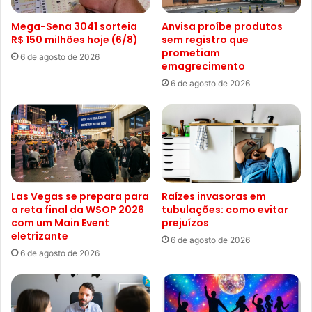
Mega-Sena 3041 sorteia
Anvisa proíbe produtos
R$ 150 milhões hoje (6/8)
sem registro que
prometiam
6 de agosto de 2026
emagrecimento
6 de agosto de 2026
Las Vegas se prepara para
Raízes invasoras em
a reta final da WSOP 2026
tubulações: como evitar
com um Main Event
prejuízos
eletrizante
6 de agosto de 2026
6 de agosto de 2026