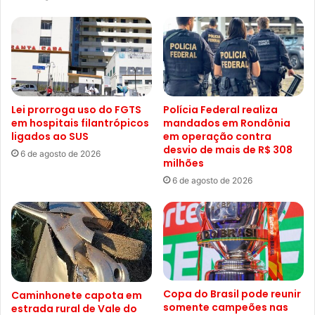
Lei prorroga uso do FGTS
Polícia Federal realiza
em hospitais filantrópicos
mandados em Rondônia
ligados ao SUS
em operação contra
desvio de mais de R$ 308
6 de agosto de 2026
milhões
6 de agosto de 2026
Copa do Brasil pode reunir
Caminhonete capota em
somente campeões nas
estrada rural de Vale do