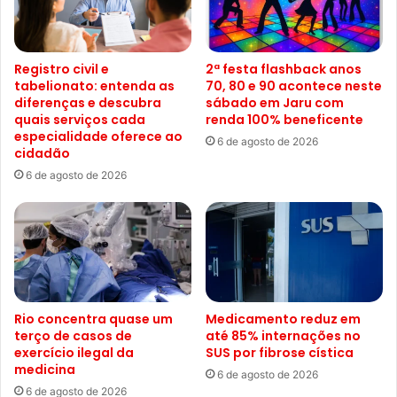
Registro civil e
2ª festa flashback anos
tabelionato: entenda as
70, 80 e 90 acontece neste
diferenças e descubra
sábado em Jaru com
quais serviços cada
renda 100% beneficente
especialidade oferece ao
6 de agosto de 2026
cidadão
6 de agosto de 2026
Rio concentra quase um
Medicamento reduz em
terço de casos de
até 85% internações no
exercício ilegal da
SUS por fibrose cística
medicina
6 de agosto de 2026
6 de agosto de 2026