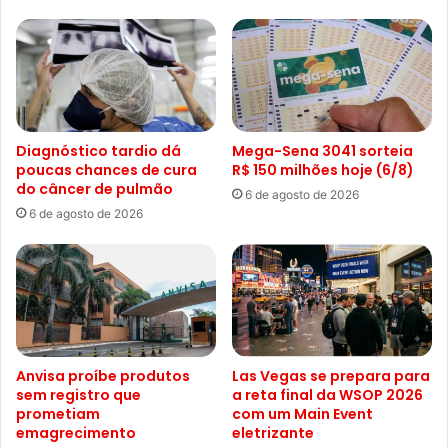
Diagnóstico tardio dá
Mega-Sena 3041 sorteia
poucas chances de cura
R$ 150 milhões hoje (6/8)
do câncer de pulmão
6 de agosto de 2026
6 de agosto de 2026
Anvisa proíbe produtos
Las Vegas se prepara para
sem registro que
a reta final da WSOP 2026
prometiam
com um Main Event
emagrecimento
eletrizante