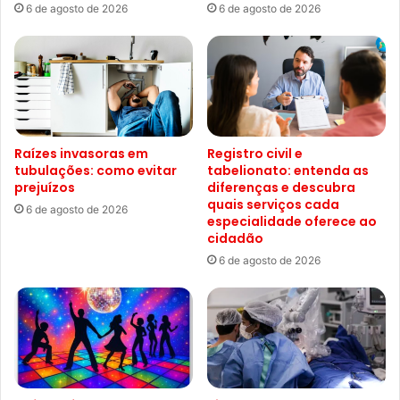
6 de agosto de 2026
6 de agosto de 2026
Raízes invasoras em
Registro civil e
tubulações: como evitar
tabelionato: entenda as
prejuízos
diferenças e descubra
quais serviços cada
6 de agosto de 2026
especialidade oferece ao
cidadão
6 de agosto de 2026