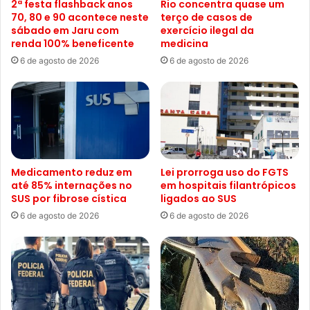
2ª festa flashback anos
Rio concentra quase um
70, 80 e 90 acontece neste
terço de casos de
sábado em Jaru com
exercício ilegal da
renda 100% beneficente
medicina
6 de agosto de 2026
6 de agosto de 2026
Medicamento reduz em
Lei prorroga uso do FGTS
até 85% internações no
em hospitais filantrópicos
SUS por fibrose cística
ligados ao SUS
6 de agosto de 2026
6 de agosto de 2026