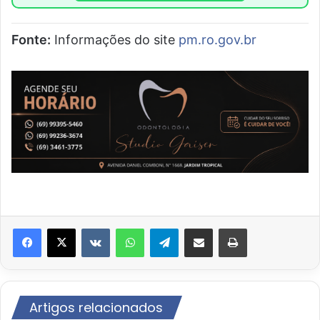
Fonte:
Informações do site
pm.ro.gov.br
VK
WhatsApp
Telegram
Compartilhar via e-mail
Imprimir
Artigos relacionados