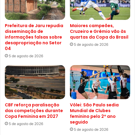
Prefeitura de Jaru repudia
Maiores campeões,
disseminação de
Cruzeiro e Grêmio vão às
informações falsas sobre
quartas da Copa do Brasil
desapropriação no Setor
5 de agosto de 2026
04
5 de agosto de 2026
CBF reforça paralisação
Vôlei: São Paulo sedia
das competições durante
Mundial de Clubes
Copa Feminina em 2027
feminino pelo 2º ano
seguido
5 de agosto de 2026
5 de agosto de 2026