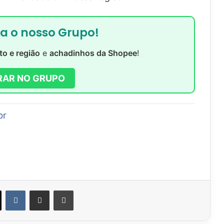
ra o nosso Grupo!
to e região
e
achadinhos da Shopee
!
RAR NO GRUPO
br
VK
Compartilhar via e-mail
Imprimir