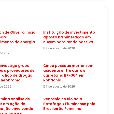
on de Oliveira inicia
Instituição de investimento
para
aposta na mineração em
cimento da energia
nuvem para renda passiva
7 de agosto de 2026
 de 2026
investiga grupo
Cinco pessoas morrem em
s a provedores de
acidente entre carro e
 tráfico de drogas
carreta na BR-364 em
 Theobroma
Rondônia
 de 2026
7 de agosto de 2026
mina análise de
Ventania no Rio adia
os em ação de
Botafogo x Fluminense pelo
iação envolvendo
Brasileirão Feminino
o de Jaru e a