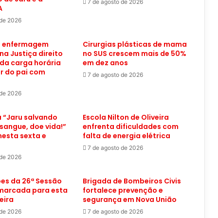
7 de agosto de 2026
A
 de 2026
e enfermagem
Cirurgias plásticas de mama
na Justiça direito
no SUS crescem mais de 50%
da carga horária
em dez anos
r do pai com
7 de agosto de 2026
 de 2026
“Jaru salvando
Escola Nilton de Oliveira
 sangue, doe vida!”
enfrenta dificuldades com
esta sexta e
falta de energia elétrica
7 de agosto de 2026
 de 2026
es da 26ª Sessão
Brigada de Bombeiros Civis
 marcada para esta
fortalece prevenção e
eira
segurança em Nova União
 de 2026
7 de agosto de 2026