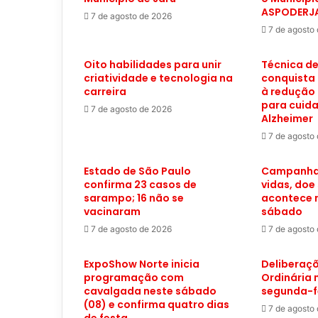
ASPODERJ
7 de agosto de 2026
7 de agosto
Oito habilidades para unir
Técnica d
criatividade e tecnologia na
conquista 
carreira
à redução 
para cuida
7 de agosto de 2026
Alzheimer
7 de agosto
Estado de São Paulo
Campanha 
confirma 23 casos de
vidas, doe
sarampo; 16 não se
acontece n
vacinaram
sábado
7 de agosto de 2026
7 de agosto
ExpoShow Norte inicia
Deliberaçõ
programação com
Ordinária
cavalgada neste sábado
segunda-f
(08) e confirma quatro dias
7 de agosto
de festa