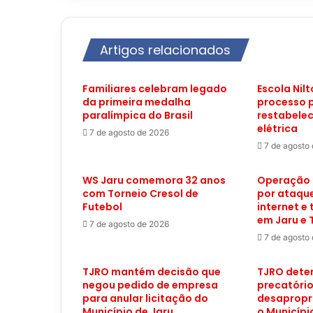
Artigos relacionados
Familiares celebram legado
Escola Nilt
da primeira medalha
processo 
paralímpica do Brasil
restabele
elétrica
7 de agosto de 2026
7 de agosto
WS Jaru comemora 32 anos
Operação 
com Torneio Cresol de
por ataque
Futebol
internet e
em Jaru e
7 de agosto de 2026
7 de agosto
TJRO mantém decisão que
TJRO deter
negou pedido de empresa
precatóri
para anular licitação do
desapropr
Município de Jaru
o Municípi