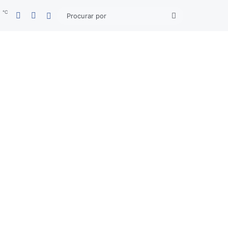
℃
Facebook
YouTube
4
Entrar
Procurar
por