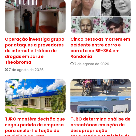
Operação investiga grupo
Cinco pessoas morrem em
por ataques a provedores
acidente entre carro e
de internet e tráfico de
carreta na BR-364 em
drogas em Jaru e
Rondônia
Theobroma
7 de agosto de 2026
7 de agosto de 2026
TJRO mantém decisão que
TJRO determina análise de
negou pedido de empresa
precatórios em ação de
para anular licitação do
desapropriação