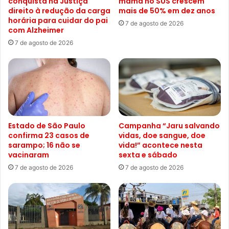
conquista na Justiça
mama no SUS crescem
direito à redução da carga
mais de 50% em dez anos
horária para cuidar do pai
7 de agosto de 2026
com Alzheimer
7 de agosto de 2026
Estado de São Paulo
Campanha “Jaru salvando
confirma 23 casos de
vidas, doe sangue, doe
sarampo; 16 não se
vida!” acontece nesta
vacinaram
sexta e sábado
7 de agosto de 2026
7 de agosto de 2026