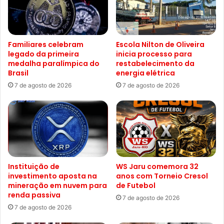
Familiares celebram
Escola Nilton de Oliveira
legado da primeira
inicia processo para
medalha paralímpica do
restabelecimento da
Brasil
energia elétrica
7 de agosto de 2026
7 de agosto de 2026
Instituição de
WS Jaru comemora 32
investimento aposta na
anos com Torneio Cresol
mineração em nuvem para
de Futebol
renda passiva
7 de agosto de 2026
7 de agosto de 2026