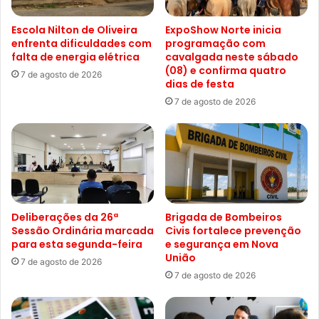
Escola Nilton de Oliveira
ExpoShow Norte inicia
enfrenta dificuldades com
programação com
falta de energia elétrica
cavalgada neste sábado
(08) e confirma quatro
7 de agosto de 2026
dias de festa
7 de agosto de 2026
Deliberações da 26ª
Brigada de Bombeiros
Sessão Ordinária marcada
Civis fortalece prevenção
para esta segunda-feira
e segurança em Nova
União
7 de agosto de 2026
7 de agosto de 2026