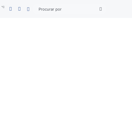
℃
Facebook
YouTube
4
Entrar
Procurar
por