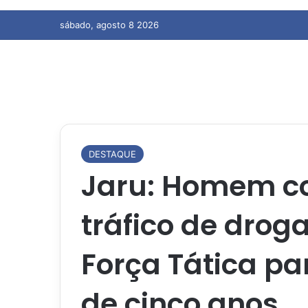
sábado, agosto 8 2026
DESTAQUE
Jaru: Homem c
tráfico de drog
Força Tática p
de cinco anos