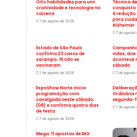
Oito habilidades para unir
Técnica d
criatividade e tecnologia na
conquista 
carreira
à redução 
para cuida
7 de agosto de 2026
Alzheimer
7 de agosto
Estado de São Paulo
Campanha 
confirma 23 casos de
vidas, doe
sarampo; 16 não se
acontece n
vacinaram
sábado
7 de agosto de 2026
7 de agosto
ExpoShow Norte inicia
Deliberaçõ
programação com
Ordinária
cavalgada neste sábado
segunda-f
(08) e confirma quatro dias
7 de agosto
de festa
7 de agosto de 2026
Mega: 11 apostas de MG