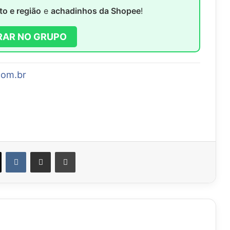
to e região
e
achadinhos da Shopee
!
RAR NO GRUPO
com.br
VK
Compartilhar via e-mail
Imprimir