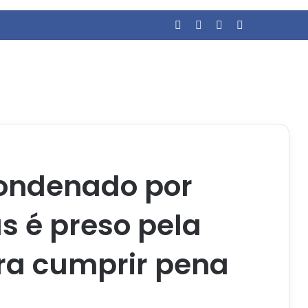
Facebook
YouTube
Entrar
Barra Latera
ondenado por
as é preso pela
ara cumprir pena