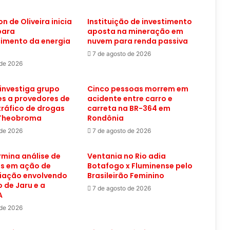
on de Oliveira inicia
Instituição de investimento
para
aposta na mineração em
cimento da energia
nuvem para renda passiva
7 de agosto de 2026
 de 2026
investiga grupo
Cinco pessoas morrem em
s a provedores de
acidente entre carro e
 tráfico de drogas
carreta na BR-364 em
 Theobroma
Rondônia
 de 2026
7 de agosto de 2026
mina análise de
Ventania no Rio adia
os em ação de
Botafogo x Fluminense pelo
iação envolvendo
Brasileirão Feminino
o de Jaru e a
7 de agosto de 2026
A
 de 2026