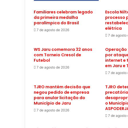
Familiares celebram legado
Escola Nilt
da primeira medalha
processo 
paralímpica do Brasil
restabele
elétrica
7 de agosto de 2026
7 de agosto
WS Jaru comemora 32 anos
Operação 
com Torneio Cresol de
por ataque
Futebol
internet e
em Jaru e
7 de agosto de 2026
7 de agosto
TJRO mantém decisão que
TJRO deter
negou pedido de empresa
precatóri
para anular licitação do
desapropr
Município de Jaru
o Municípi
ASPODERJ
7 de agosto de 2026
7 de agosto