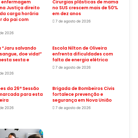
e enfermagem
Cirurgias plásticas de mama
na Justiça direito
no SUS crescem mais de 50%
da carga horária
em dez anos
r do pai com
7 de agosto de 2026
 de 2026
“Jaru salvando
Escola Nilton de Oliveira
 sangue, doe vida!”
enfrenta dificuldades com
esta sexta e
falta de energia elétrica
7 de agosto de 2026
 de 2026
es da 26ª Sessão
Brigada de Bombeiros Civis
 marcada para esta
fortalece prevenção e
eira
segurança em Nova União
 de 2026
7 de agosto de 2026