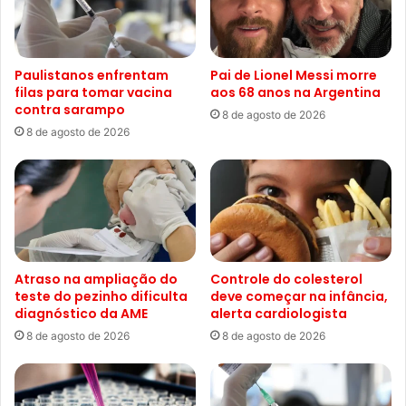
Paulistanos enfrentam
Pai de Lionel Messi morre
filas para tomar vacina
aos 68 anos na Argentina
contra sarampo
8 de agosto de 2026
8 de agosto de 2026
Atraso na ampliação do
Controle do colesterol
teste do pezinho dificulta
deve começar na infância,
diagnóstico da AME
alerta cardiologista
8 de agosto de 2026
8 de agosto de 2026