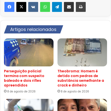
VK
WhatsApp
Telegram
Compartilhar via e-mail
Imprimir
Artigos relacionados
Perseguição policial
Theobroma: Homem é
termina com suspeito
detido com pedras de
baleado e dois rifles
substância semelhante a
apreendidos
crack e dinheiro
8 de agosto de 2026
8 de agosto de 2026