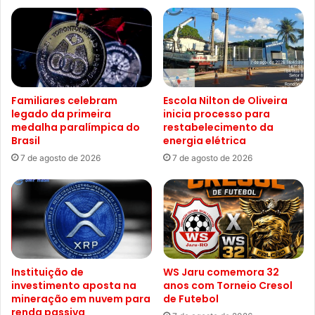
Familiares celebram
Escola Nilton de Oliveira
legado da primeira
inicia processo para
medalha paralímpica do
restabelecimento da
Brasil
energia elétrica
7 de agosto de 2026
7 de agosto de 2026
Instituição de
WS Jaru comemora 32
investimento aposta na
anos com Torneio Cresol
mineração em nuvem para
de Futebol
renda passiva