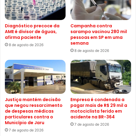
Diagnóstico precoce da
Campanha contra
AME é divisor de águas,
sarampo vacinou 280 mil
afirma paciente
pessoas em SP em uma
semana
8 de agosto de 2026
8 de agosto de 2026
Justiça mantém decisão
Empresa é condenada a
que negou ressarcimento
pagar mais de R$ 29 mil a
de despesas médicas
motociclista ferido em
particulares contra o
acidente na BR-364
Município de Jaru
7 de agosto de 2026
7 de agosto de 2026