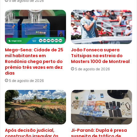
5 de agosto de 2026
Mega-Sena: Cidade de 25
João Fonseca supera
mil habitantes em
Tsitsipas na estreia do
Rondônia chega perto do
Masters 1000 de Montreal
prêmio três vezes em dez
5 de agosto de 2026
dias
5 de agosto de 2026
Após decisão judicial,
Ji-Paraná: Dupla é presa
construção irregular às
suspeita de tráfico de