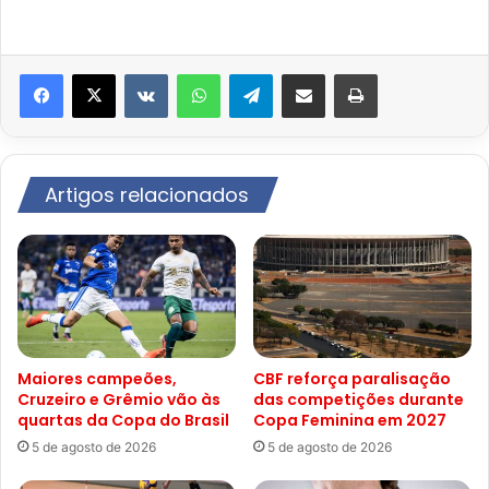
VK
WhatsApp
Telegram
Compartilhar via e-mail
Imprimir
Artigos relacionados
Maiores campeões,
CBF reforça paralisação
Cruzeiro e Grêmio vão às
das competições durante
quartas da Copa do Brasil
Copa Feminina em 2027
5 de agosto de 2026
5 de agosto de 2026