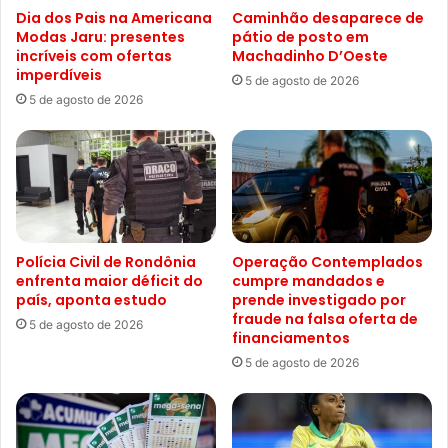
Dia dos Pais na Americana
Caminhão desaparece de
Modas Jaru: presentes
pátio de posto em
incríveis com ofertas
Machadinho D’Oeste
imperdíveis
5 de agosto de 2026
5 de agosto de 2026
Polícia Civil de Rondônia
Operação Contemplados
enfrenta maior déficit do
cumpre mandados e
país, aponta estudo
prende investigado por
fraude na falsa oferta de
5 de agosto de 2026
financiamentos
5 de agosto de 2026