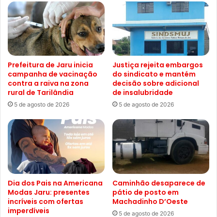
Prefeitura de Jaru inicia
Justiça rejeita embargos
campanha de vacinação
do sindicato e mantém
contra a raiva na zona
decisão sobre adicional
rural de Tarilândia
de insalubridade
5 de agosto de 2026
5 de agosto de 2026
Dia dos Pais na Americana
Caminhão desaparece de
Modas Jaru: presentes
pátio de posto em
incríveis com ofertas
Machadinho D’Oeste
imperdíveis
5 de agosto de 2026