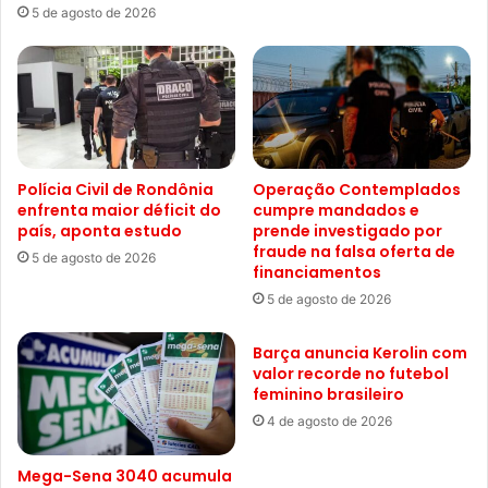
5 de agosto de 2026
Polícia Civil de Rondônia
Operação Contemplados
enfrenta maior déficit do
cumpre mandados e
país, aponta estudo
prende investigado por
fraude na falsa oferta de
5 de agosto de 2026
financiamentos
5 de agosto de 2026
Barça anuncia Kerolin com
valor recorde no futebol
feminino brasileiro
4 de agosto de 2026
Mega-Sena 3040 acumula