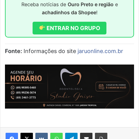
Receba notícias de
Ouro Preto e região
e
achadinhos da Shopee
!
ENTRAR NO GRUPO
Fonte:
Informações do site
jaruonline.com.br
VK
WhatsApp
Telegram
Compartilhar via e-mail
Imprimir