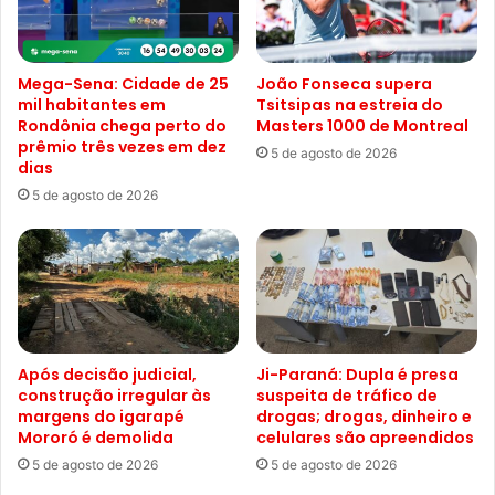
Mega-Sena: Cidade de 25
João Fonseca supera
mil habitantes em
Tsitsipas na estreia do
Rondônia chega perto do
Masters 1000 de Montreal
prêmio três vezes em dez
5 de agosto de 2026
dias
5 de agosto de 2026
Após decisão judicial,
Ji-Paraná: Dupla é presa
construção irregular às
suspeita de tráfico de
margens do igarapé
drogas; drogas, dinheiro e
Mororó é demolida
celulares são apreendidos
5 de agosto de 2026
5 de agosto de 2026