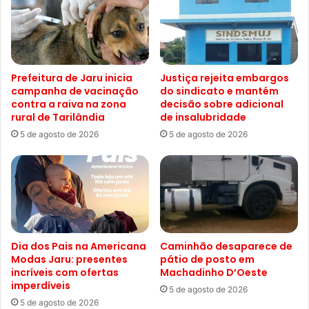
Prefeitura de Jaru inicia
Justiça rejeita embargos
campanha de vacinação
do sindicato e mantém
contra a raiva na zona
decisão sobre adicional
rural de Tarilândia
de insalubridade
5 de agosto de 2026
5 de agosto de 2026
Dia dos Pais na Americana
Caminhão desaparece de
Modas Jaru: presentes
pátio de posto em
incríveis com ofertas
Machadinho D’Oeste
imperdíveis
5 de agosto de 2026
5 de agosto de 2026