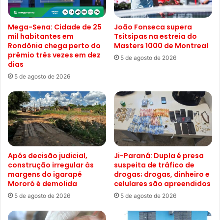
Mega-Sena: Cidade de 25
João Fonseca supera
mil habitantes em
Tsitsipas na estreia do
Rondônia chega perto do
Masters 1000 de Montreal
prêmio três vezes em dez
5 de agosto de 2026
dias
5 de agosto de 2026
Após decisão judicial,
Ji-Paraná: Dupla é presa
construção irregular às
suspeita de tráfico de
margens do igarapé
drogas; drogas, dinheiro e
Mororó é demolida
celulares são apreendidos
5 de agosto de 2026
5 de agosto de 2026