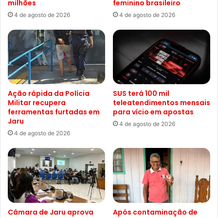
milhões
feminino brasileiro
4 de agosto de 2026
4 de agosto de 2026
Ação rápida da Polícia
SUS terá 100 mil
Militar recupera
teleatendimentos mensais
ferramentas furtadas em
para vício em apostas
Jaru
4 de agosto de 2026
4 de agosto de 2026
Câmara de Jaru aprova
Após contaminação de