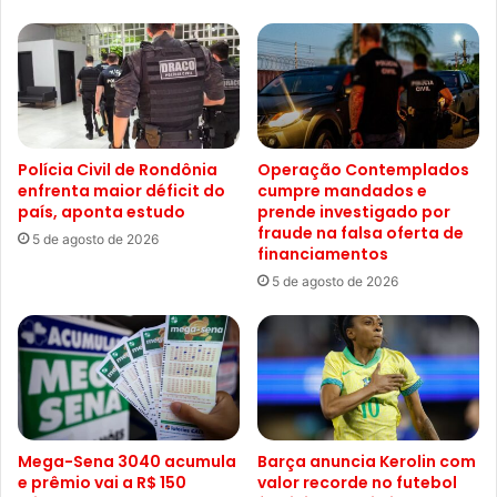
Polícia Civil de Rondônia
Operação Contemplados
enfrenta maior déficit do
cumpre mandados e
país, aponta estudo
prende investigado por
fraude na falsa oferta de
5 de agosto de 2026
financiamentos
5 de agosto de 2026
Mega-Sena 3040 acumula
Barça anuncia Kerolin com
e prêmio vai a R$ 150
valor recorde no futebol