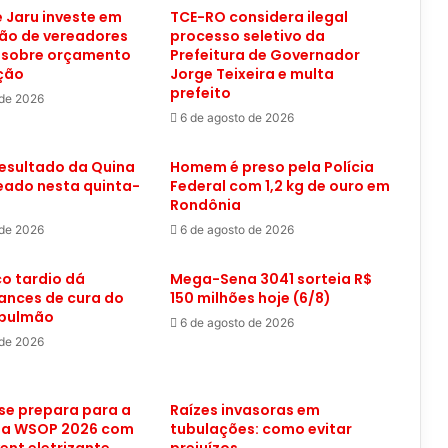
 Jaru investe em
TCE-RO considera ilegal
ão de vereadores
processo seletivo da
 sobre orçamento
Prefeitura de Governador
ação
Jorge Teixeira e multa
prefeito
 de 2026
6 de agosto de 2026
resultado da Quina
Homem é preso pela Polícia
eado nesta quinta-
Federal com 1,2 kg de ouro em
Rondônia
 de 2026
6 de agosto de 2026
o tardio dá
Mega-Sena 3041 sorteia R$
ances de cura do
150 milhões hoje (6/8)
 pulmão
6 de agosto de 2026
 de 2026
se prepara para a
Raízes invasoras em
 da WSOP 2026 com
tubulações: como evitar