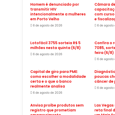
Homem é denunciado por
Câmara de
transmitir HIV
capacitaç
intencionalmente a mulheres
com curso
em Porto Velho
e fiscaliz
6 de agosto de 2026
6 de agosto
Lotofácil 3755 sorteia R$ 5
Confira o 
milhões nesta quinta (6/8)
7085, sort
feira (6/8)
6 de agosto de 2026
6 de agosto
Capital de giro para PME:
Diagnóstic
como escolher a modalidade
poucas ch
certa e o que o banco
câncer de
realmente analisa
6 de agosto
6 de agosto de 2026
Anvisa proíbe produtos sem
Las Vegas 
registro que prometiam
reta final