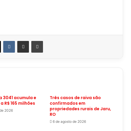
VK
Compartilhar via e-mail
Imprimir
 3041 acumula e
Três casos de raiva são
 a R$ 165 milhões
confirmados em
propriedades rurais de Jaru,
 de 2026
RO
6 de agosto de 2026