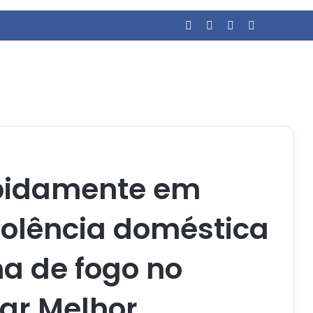
Facebook
YouTube
Entrar
Barra Later
apidamente em
iolência doméstica
a de fogo no
ar Melhor