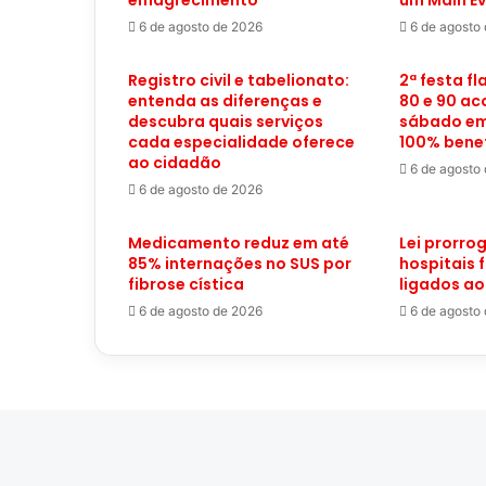
emagrecimento
um Main Ev
6 de agosto de 2026
6 de agosto
Registro civil e tabelionato:
2ª festa f
entenda as diferenças e
80 e 90 ac
descubra quais serviços
sábado em
cada especialidade oferece
100% bene
ao cidadão
6 de agosto
6 de agosto de 2026
Medicamento reduz em até
Lei prorro
85% internações no SUS por
hospitais 
fibrose cística
ligados ao
6 de agosto de 2026
6 de agosto