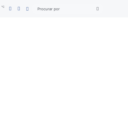
℃
Facebook
YouTube
5
Entrar
Procurar
por