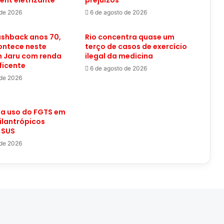
ent eletrizante
prejuízos
 de 2026
6 de agosto de 2026
lashback anos 70,
Rio concentra quase um
ontece neste
terço de casos de exercício
 Jaru com renda
ilegal da medicina
ficente
6 de agosto de 2026
 de 2026
ga uso do FGTS em
filantrópicos
 SUS
 de 2026