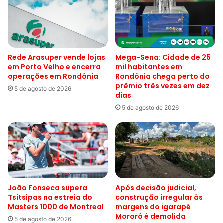
Rede Arasuper vende lojas
Mega-Sena: Cidade de 25
em Porto Velho e encerra
mil habitantes em
operações em Rondônia
Rondônia chega perto do
prêmio três vezes em dez
5 de agosto de 2026
dias
5 de agosto de 2026
João Fonseca supera
Após decisão judicial,
Tsitsipas na estreia do
construção irregular às
Masters 1000 de Montreal
margens do igarapé
Mororó é demolida
5 de agosto de 2026