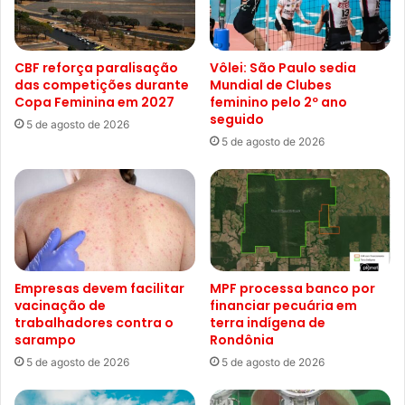
CBF reforça paralisação
Vôlei: São Paulo sedia
das competições durante
Mundial de Clubes
Copa Feminina em 2027
feminino pelo 2º ano
seguido
5 de agosto de 2026
5 de agosto de 2026
Empresas devem facilitar
MPF processa banco por
vacinação de
financiar pecuária em
trabalhadores contra o
terra indígena de
sarampo
Rondônia
5 de agosto de 2026
5 de agosto de 2026