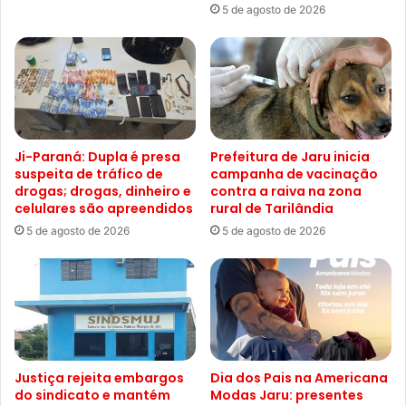
5 de agosto de 2026
Ji-Paraná: Dupla é presa
Prefeitura de Jaru inicia
suspeita de tráfico de
campanha de vacinação
drogas; drogas, dinheiro e
contra a raiva na zona
celulares são apreendidos
rural de Tarilândia
5 de agosto de 2026
5 de agosto de 2026
Justiça rejeita embargos
Dia dos Pais na Americana
do sindicato e mantém
Modas Jaru: presentes