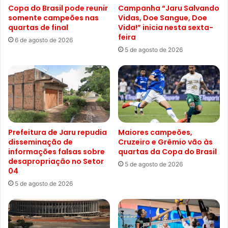
Copa do Brasil pode reunir
Campanha “Jaru Salvando
somente campeões nas
Vidas, Doe Sangue, Doe
quartas de final
Vida!” inicia nesta sexta-
feira
6 de agosto de 2026
5 de agosto de 2026
Prefeitura de Jaru repudia
Maiores campeões,
disseminação de
Cruzeiro e Grêmio vão às
informações falsas sobre
quartas da Copa do Brasil
desapropriação no Setor
5 de agosto de 2026
04
5 de agosto de 2026