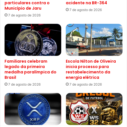
particulares contra o
acidente na BR-364
Município de Jaru
7 de agosto de 2026
7 de agosto de 2026
Familiares celebram
Escola Nilton de Oliveira
legado da primeira
inicia processo para
medalha paralímpica do
restabelecimento da
Brasil
energia elétrica
7 de agosto de 2026
7 de agosto de 2026