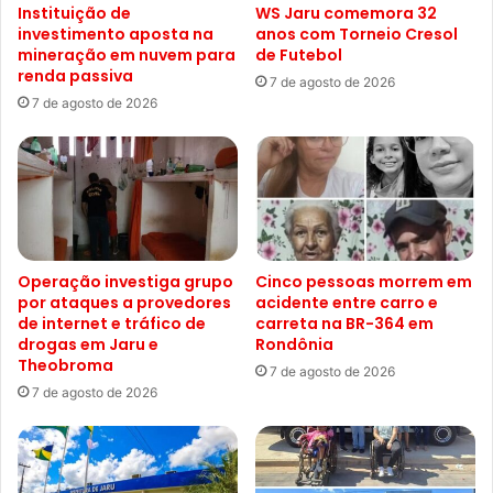
Instituição de
WS Jaru comemora 32
investimento aposta na
anos com Torneio Cresol
mineração em nuvem para
de Futebol
renda passiva
7 de agosto de 2026
7 de agosto de 2026
Operação investiga grupo
Cinco pessoas morrem em
por ataques a provedores
acidente entre carro e
de internet e tráfico de
carreta na BR-364 em
drogas em Jaru e
Rondônia
Theobroma
7 de agosto de 2026
7 de agosto de 2026