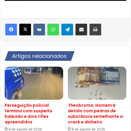
VK
WhatsApp
Telegram
Compartilhar via e-mail
Imprimir
Artigos relacionados
Perseguição policial
Theobroma: Homem é
termina com suspeito
detido com pedras de
baleado e dois rifles
substância semelhante a
apreendidos
crack e dinheiro
8 de agosto de 2026
8 de agosto de 2026