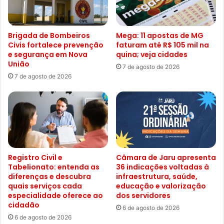
Brigada de Bombeiros
Mega: 11 apostas de MG
Civis fortalece prevenção
faturam até R$ 105 mil na
e segurança em Nova
quina; veja cidades
União
7 de agosto de 2026
7 de agosto de 2026
Registro Civil e
Câmara de Jaru apresenta
Tabelionato: entenda as
36 indicações voltadas à
diferenças e descubra
infraestrutura, saúde,
quais serviços cada
educação e valorização
especialidade oferece ao
dos servidores
cidadão
6 de agosto de 2026
6 de agosto de 2026