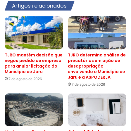
Artigos relacionados
TJRO mantém decisão que
TJRO determina análise de
negou pedido de empresa
precatórios em ação de
para anular licitação do
desapropriação
Município de Jaru
envolvendo o Município de
Jaru e a ASPODERJA
7 de agosto de 2026
7 de agosto de 2026