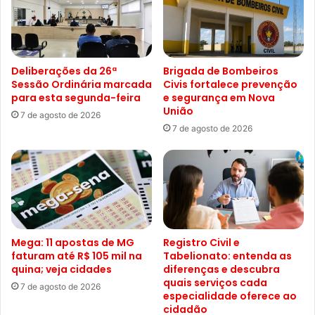
Deliberações da 26ª
Brigada de Bombeiros
Sessão Ordinária marcada
Civis fortalece prevenção
para esta segunda-feira
e segurança em Nova
União
7 de agosto de 2026
7 de agosto de 2026
Mega: 11 apostas de MG
Registro Civil e
faturam até R$ 105 mil na
Tabelionato: entenda as
quina; veja cidades
diferenças e descubra
quais serviços cada
7 de agosto de 2026
especialidade oferece ao
cidadão