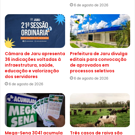
6 de agosto de 2026
Câmara de Jaru apresenta
Prefeitura de Jaru divulga
36 indicações voltadas à
editais para convocação
infraestrutura, saúde,
de aprovados em
educação e valorização
processos seletivos
dos servidores
6 de agosto de 2026
6 de agosto de 2026
Mega-Sena 3041 acumula
Três casos de raiva são