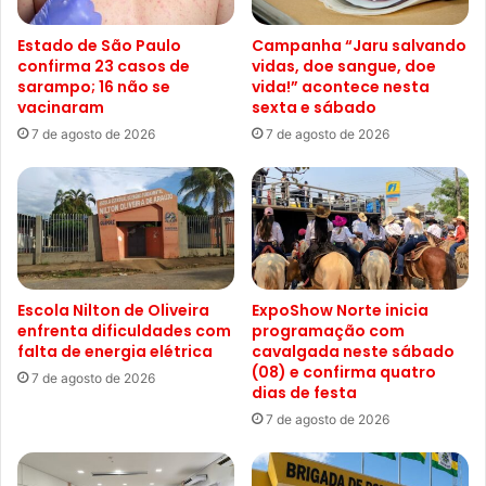
Estado de São Paulo
Campanha “Jaru salvando
confirma 23 casos de
vidas, doe sangue, doe
sarampo; 16 não se
vida!” acontece nesta
vacinaram
sexta e sábado
7 de agosto de 2026
7 de agosto de 2026
Escola Nilton de Oliveira
ExpoShow Norte inicia
enfrenta dificuldades com
programação com
falta de energia elétrica
cavalgada neste sábado
(08) e confirma quatro
7 de agosto de 2026
dias de festa
7 de agosto de 2026