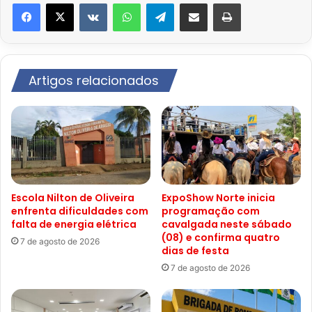
VK
WhatsApp
Telegram
Compartilhar via e-mail
Imprimir
Artigos relacionados
Escola Nilton de Oliveira
ExpoShow Norte inicia
enfrenta dificuldades com
programação com
falta de energia elétrica
cavalgada neste sábado
(08) e confirma quatro
7 de agosto de 2026
dias de festa
7 de agosto de 2026