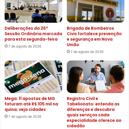
Deliberações da 26ª
Brigada de Bombeiros
Sessão Ordinária marcada
Civis fortalece prevenção
para esta segunda-feira
e segurança em Nova
União
7 de agosto de 2026
7 de agosto de 2026
Mega: 11 apostas de MG
Registro Civil e
faturam até R$ 105 mil na
Tabelionato: entenda as
quina; veja cidades
diferenças e descubra
quais serviços cada
7 de agosto de 2026
especialidade oferece ao
cidadão