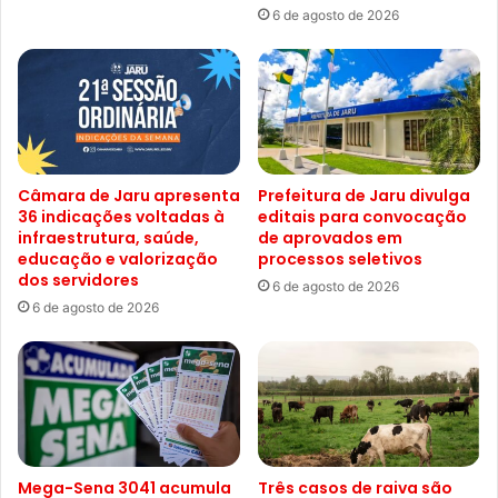
6 de agosto de 2026
Câmara de Jaru apresenta
Prefeitura de Jaru divulga
36 indicações voltadas à
editais para convocação
infraestrutura, saúde,
de aprovados em
educação e valorização
processos seletivos
dos servidores
6 de agosto de 2026
6 de agosto de 2026
Mega-Sena 3041 acumula
Três casos de raiva são