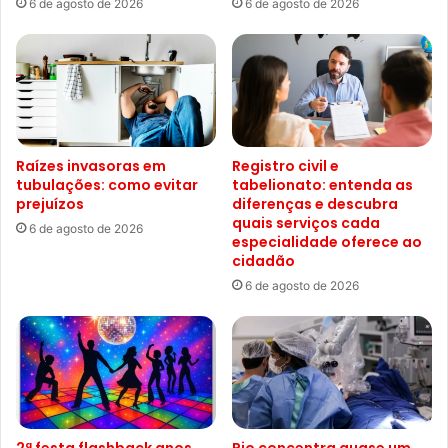
6 de agosto de 2026
6 de agosto de 2026
Raízes invasoras em
Registro civil e
tubulações: como evitar
tabelionato: entenda as
prejuízos
diferenças e descubra
quais serviços cada
6 de agosto de 2026
especialidade oferece ao
cidadão
6 de agosto de 2026
2ª festa flashback anos
Rio concentra quase um