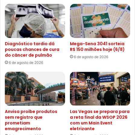
Diagnóstico tardio dá
Mega-Sena 3041 sorteia
poucas chances de cura
R$ 150 milhões hoje (6/8)
do câncer de pulmão
6 de agosto de 2026
6 de agosto de 2026
Anvisa proíbe produtos
Las Vegas se prepara para
sem registro que
a reta final da WSOP 2026
prometiam
com um Main Event
emagrecimento
eletrizante