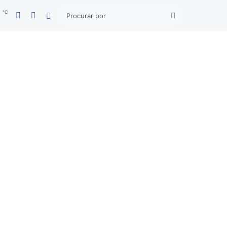
℃
Facebook
YouTube
7
Entrar
Procurar
por