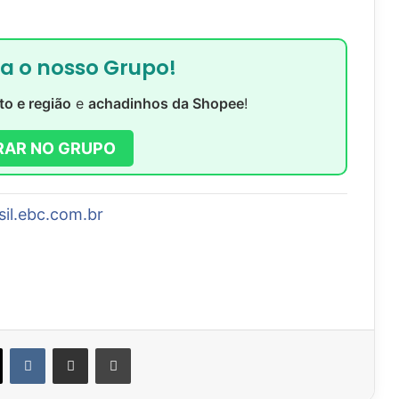
ra o nosso Grupo!
to e região
e
achadinhos da Shopee
!
RAR NO GRUPO
sil.ebc.com.br
VK
Compartilhar via e-mail
Imprimir