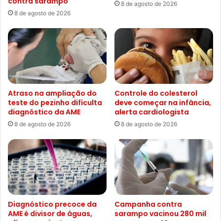
contra sarampo
8 de agosto de 2026
8 de agosto de 2026
Atraso na ampliação do
Controle do colesterol
teste do pezinho dificulta
deve começar na infância,
diagnóstico da AME
alerta cardiologista
8 de agosto de 2026
8 de agosto de 2026
Diagnóstico precoce da
Campanha contra
AME é divisor de águas,
sarampo vacinou 280 mil