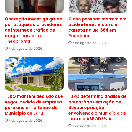
Operação investiga grupo
Cinco pessoas morrem em
por ataques a provedores
acidente entre carro e
de internet e tráfico de
carreta na BR-364 em
drogas em Jaru e
Rondônia
Theobroma
7 de agosto de 2026
7 de agosto de 2026
TJRO mantém decisão que
TJRO determina análise de
negou pedido de empresa
precatórios em ação de
para anular licitação do
desapropriação
Município de Jaru
envolvendo o Município de
Jaru e a ASPODERJA
7 de agosto de 2026
7 de agosto de 2026