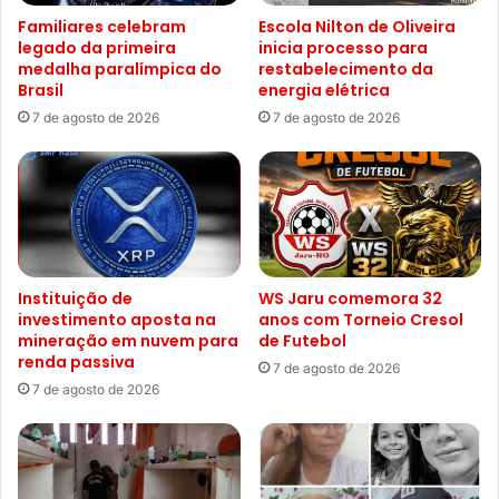
Familiares celebram
Escola Nilton de Oliveira
legado da primeira
inicia processo para
medalha paralímpica do
restabelecimento da
Brasil
energia elétrica
7 de agosto de 2026
7 de agosto de 2026
Instituição de
WS Jaru comemora 32
investimento aposta na
anos com Torneio Cresol
mineração em nuvem para
de Futebol
renda passiva
7 de agosto de 2026
7 de agosto de 2026