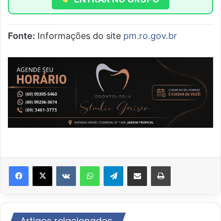
Fonte:
Informações do site
pm.ro.gov.br
VK
WhatsApp
Telegram
Compartilhar via e-mail
Imprimir
Artigos relacionados