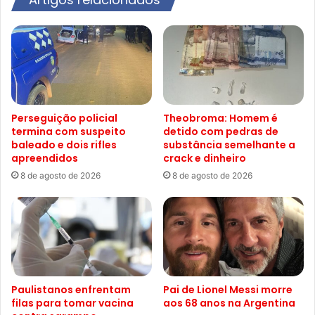
Perseguição policial
Theobroma: Homem é
termina com suspeito
detido com pedras de
baleado e dois rifles
substância semelhante a
apreendidos
crack e dinheiro
8 de agosto de 2026
8 de agosto de 2026
Paulistanos enfrentam
Pai de Lionel Messi morre
filas para tomar vacina
aos 68 anos na Argentina