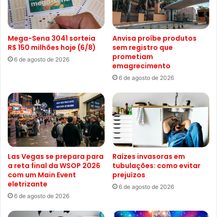
Mega-Sena 3041 sorteia
Anvisa proíbe produtos
R$ 150 milhões hoje (6/8)
sem registro que
prometiam
6 de agosto de 2026
emagrecimento
6 de agosto de 2026
Las Vegas se prepara para
Raízes invasoras em
a reta final da WSOP 2026
tubulações: como evitar
com um Main Event
prejuízos
eletrizante
6 de agosto de 2026
6 de agosto de 2026