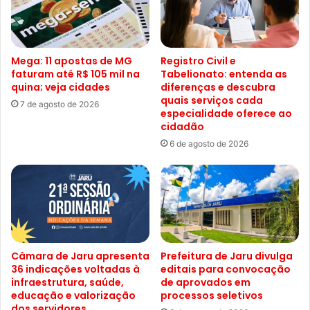
Mega: 11 apostas de MG
Registro Civil e
faturam até R$ 105 mil na
Tabelionato: entenda as
quina; veja cidades
diferenças e descubra
quais serviços cada
7 de agosto de 2026
especialidade oferece ao
cidadão
6 de agosto de 2026
Câmara de Jaru apresenta
Prefeitura de Jaru divulga
36 indicações voltadas à
editais para convocação
infraestrutura, saúde,
de aprovados em
educação e valorização
processos seletivos
dos servidores