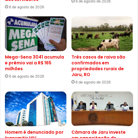
6 de agosto de 2026
6 de agosto de 2026
Mega-Sena 3041 acumula
Três casos de raiva são
e prêmio vai a R$ 165
confirmados em
milhões
propriedades rurais de
Jaru, RO
6 de agosto de 2026
6 de agosto de 2026
Homem é denunciado por
Câmara de Jaru investe
transmitir HIV
em capacitação de