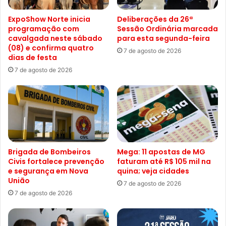
ExpoShow Norte inicia
Deliberações da 26ª
programação com
Sessão Ordinária marcada
cavalgada neste sábado
para esta segunda-feira
(08) e confirma quatro
7 de agosto de 2026
dias de festa
7 de agosto de 2026
Brigada de Bombeiros
Mega: 11 apostas de MG
Civis fortalece prevenção
faturam até R$ 105 mil na
e segurança em Nova
quina; veja cidades
União
7 de agosto de 2026
7 de agosto de 2026