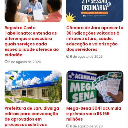
Registro Civil e
Câmara de Jaru apresenta
Tabelionato: entenda as
36 indicações voltadas à
diferenças e descubra
infraestrutura, saúde,
quais serviços cada
educação e valorização
especialidade oferece ao
dos servidores
cidadão
6 de agosto de 2026
6 de agosto de 2026
Prefeitura de Jaru divulga
Mega-Sena 3041 acumula
editais para convocação
e prêmio vai a R$ 165
de aprovados em
milhões
processos seletivos
6 de agosto de 2026