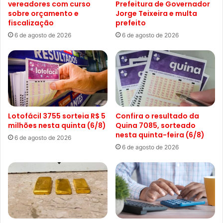
vereadores com curso
Prefeitura de Governador
sobre orçamento e
Jorge Teixeira e multa
fiscalização
prefeito
6 de agosto de 2026
6 de agosto de 2026
Lotofácil 3755 sorteia R$ 5
Confira o resultado da
milhões nesta quinta (6/8)
Quina 7085, sorteado
nesta quinta-feira (6/8)
6 de agosto de 2026
6 de agosto de 2026