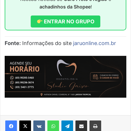
achadinhos da Shopee
!
ENTRAR NO GRUPO
Fonte:
Informações do site
jaruonline.com.br
VK
WhatsApp
Telegram
Compartilhar via e-mail
Imprimir