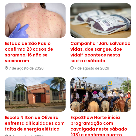
Estado de São Paulo
Campanha “Jaru salvando
confirma 23 casos de
vidas, doe sangue, doe
sarampo; 16 não se
vida!” acontece nesta
vacinaram
sexta e sábado
7 de agosto de 2026
7 de agosto de 2026
Escola Nilton de Oliveira
ExpoShow Norte inicia
enfrenta dificuldades com
programação com
falta de energia elétrica
cavalgada neste sábado
(08) e confirma quatro