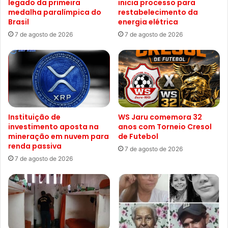
legado da primeira
inicia processo para
medalha paralímpica do
restabelecimento da
Brasil
energia elétrica
7 de agosto de 2026
7 de agosto de 2026
Instituição de
WS Jaru comemora 32
investimento aposta na
anos com Torneio Cresol
mineração em nuvem para
de Futebol
renda passiva
7 de agosto de 2026
7 de agosto de 2026