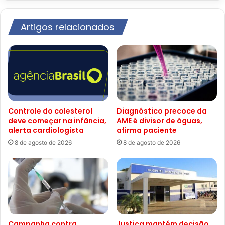
Artigos relacionados
Controle do colesterol
Diagnóstico precoce da
deve começar na infância,
AME é divisor de águas,
alerta cardiologista
afirma paciente
8 de agosto de 2026
8 de agosto de 2026
Campanha contra
Justiça mantém decisão