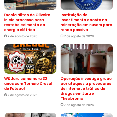
Escola Nilton de Oliveira
Instituição de
inicia processo para
investimento aposta na
restabelecimento da
mineração em nuvem para
energia elétrica
renda passiva
7 de agosto de 2026
7 de agosto de 2026
WS Jaru comemora 32
Operação investiga grupo
anos com Torneio Cresol
por ataques a provedores
de Futebol
de internet e tráfico de
drogas em Jaru e
7 de agosto de 2026
Theobroma
7 de agosto de 2026