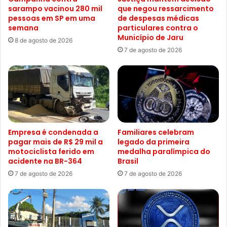
sarampo vacinou 280 mil
que negou ressarcimento
pessoas em SP em uma
de despesas médicas
semana
particulares contra o
Município de Jaru
8 de agosto de 2026
7 de agosto de 2026
Empresa é condenada a
Familiares celebram
pagar mais de R$ 29 mil a
legado da primeira
motociclista ferido em
medalha paralímpica do
acidente na BR-364
Brasil
7 de agosto de 2026
7 de agosto de 2026