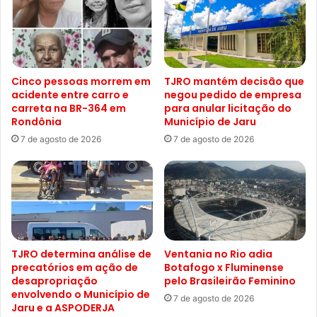
Cinco pessoas morrem em
TJRO mantém decisão que
acidente entre carro e
negou pedido de empresa
carreta na BR-364 em
para anular licitação do
Rondônia
Município de Jaru
7 de agosto de 2026
7 de agosto de 2026
TJRO determina análise de
Ventania no Rio adia
precatórios em ação de
Botafogo x Fluminense
desapropriação
pelo Brasileirão Feminino
envolvendo o Município de
7 de agosto de 2026
Jaru e a ASPODERJA