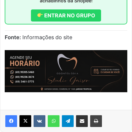
achadinhos da Shopee
!
ENTRAR NO GRUPO
Fonte:
Informações do site
VK
WhatsApp
Telegram
Compartilhar via e-mail
Imprimir