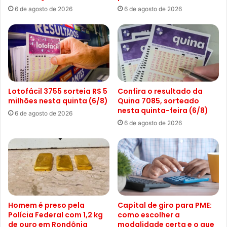
6 de agosto de 2026
6 de agosto de 2026
Lotofácil 3755 sorteia R$ 5
Confira o resultado da
milhões nesta quinta (6/8)
Quina 7085, sorteado
nesta quinta-feira (6/8)
6 de agosto de 2026
6 de agosto de 2026
Homem é preso pela
Capital de giro para PME:
Polícia Federal com 1,2 kg
como escolher a
de ouro em Rondônia
modalidade certa e o que