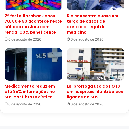
2ª festa flashback anos
Rio concentra quase um
70, 80 e 90 acontece neste
terço de casos de
sábado em Jaru com
exercício ilegal da
renda 100% beneficente
medicina
6 de agosto de 2026
6 de agosto de 2026
Medicamento reduz em
Lei prorroga uso do FGTS
até 85% internações no
em hospitais filantrópicos
SUS por fibrose cística
ligados ao SUS
6 de agosto de 2026
6 de agosto de 2026