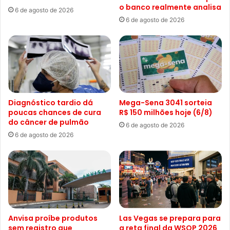
o banco realmente analisa
6 de agosto de 2026
6 de agosto de 2026
Diagnóstico tardio dá
Mega-Sena 3041 sorteia
poucas chances de cura
R$ 150 milhões hoje (6/8)
do câncer de pulmão
6 de agosto de 2026
6 de agosto de 2026
Anvisa proíbe produtos
Las Vegas se prepara para
sem registro que
a reta final da WSOP 2026