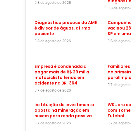
diagnósti
8 de agosto de 2026
8 de agosto
Diagnóstico precoce da AME
Campanha
é divisor de águas, afirma
vacinou 28
paciente
SP em um
8 de agosto de 2026
8 de agosto
Empresa é condenada a
Familiares
pagar mais de R$ 29 mil a
da primei
motociclista ferido em
paralímpic
acidente na BR-364
7 de agosto
7 de agosto de 2026
Instituição de investimento
WS Jaru c
aposta na mineração em
com Tornei
nuvem para renda passiva
Futebol
7 de agosto de 2026
7 de agosto