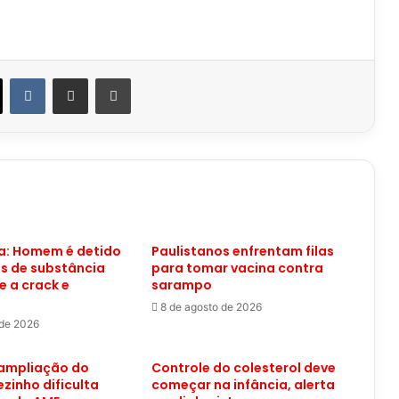
VK
Compartilhar via e-mail
Imprimir
: Homem é detido
Paulistanos enfrentam filas
s de substância
para tomar vacina contra
 a crack e
sarampo
8 de agosto de 2026
 de 2026
 ampliação do
Controle do colesterol deve
ezinho dificulta
começar na infância, alerta