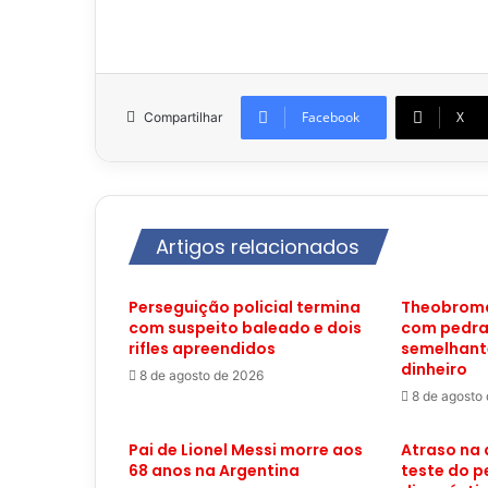
Facebook
X
Compartilhar
Artigos relacionados
Perseguição policial termina
Theobroma
com suspeito baleado e dois
com pedra
rifles apreendidos
semelhante
dinheiro
8 de agosto de 2026
8 de agosto
Pai de Lionel Messi morre aos
Atraso na
68 anos na Argentina
teste do p