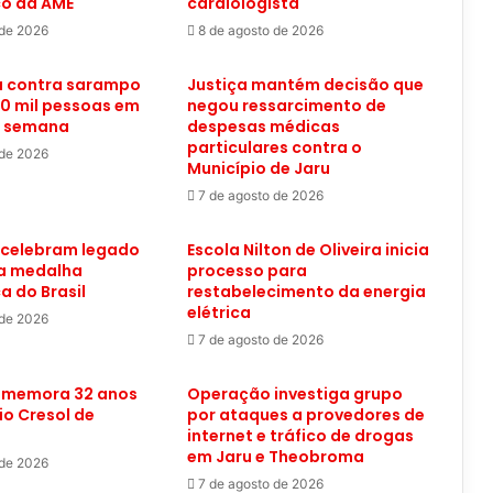
co da AME
cardiologista
 de 2026
8 de agosto de 2026
 contra sarampo
Justiça mantém decisão que
0 mil pessoas em
negou ressarcimento de
a semana
despesas médicas
particulares contra o
 de 2026
Município de Jaru
7 de agosto de 2026
 celebram legado
Escola Nilton de Oliveira inicia
ra medalha
processo para
a do Brasil
restabelecimento da energia
elétrica
 de 2026
7 de agosto de 2026
omemora 32 anos
Operação investiga grupo
o Cresol de
por ataques a provedores de
internet e tráfico de drogas
em Jaru e Theobroma
 de 2026
7 de agosto de 2026