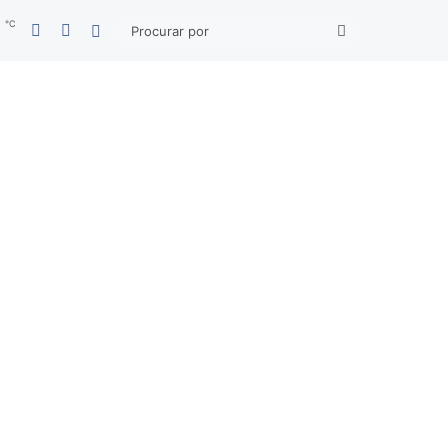
℃
Facebook
YouTube
3
Entrar
Procurar
por