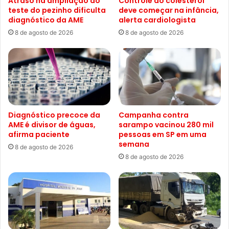
Atraso na ampliação do
Controle do colesterol
teste do pezinho dificulta
deve começar na infância,
diagnóstico da AME
alerta cardiologista
8 de agosto de 2026
8 de agosto de 2026
Diagnóstico precoce da
Campanha contra
AME é divisor de águas,
sarampo vacinou 280 mil
afirma paciente
pessoas em SP em uma
semana
8 de agosto de 2026
8 de agosto de 2026