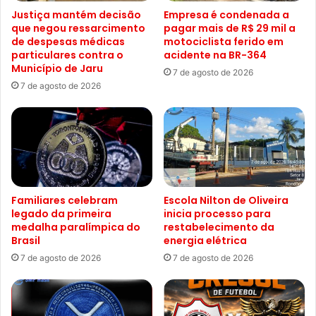
Justiça mantém decisão
Empresa é condenada a
que negou ressarcimento
pagar mais de R$ 29 mil a
de despesas médicas
motociclista ferido em
particulares contra o
acidente na BR-364
Município de Jaru
7 de agosto de 2026
7 de agosto de 2026
Familiares celebram
Escola Nilton de Oliveira
legado da primeira
inicia processo para
medalha paralímpica do
restabelecimento da
Brasil
energia elétrica
7 de agosto de 2026
7 de agosto de 2026