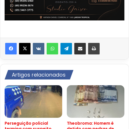
VK
WhatsApp
Telegram
Compartilhar via e-mail
Imprimir
Artigos relacionados
Perseguição policial
Theobroma: Homem é
termina com suspeito
detido com pedras de