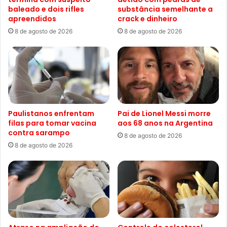
baleado e dois rifles
substância semelhante a
apreendidos
crack e dinheiro
8 de agosto de 2026
8 de agosto de 2026
Paulistanos enfrentam
Pai de Lionel Messi morre
filas para tomar vacina
aos 68 anos na Argentina
contra sarampo
8 de agosto de 2026
8 de agosto de 2026