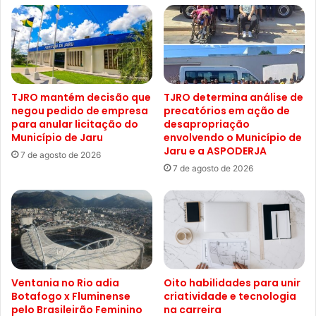
TJRO mantém decisão que
TJRO determina análise de
negou pedido de empresa
precatórios em ação de
para anular licitação do
desapropriação
Município de Jaru
envolvendo o Município de
Jaru e a ASPODERJA
7 de agosto de 2026
7 de agosto de 2026
Ventania no Rio adia
Oito habilidades para unir
Botafogo x Fluminense
criatividade e tecnologia
pelo Brasileirão Feminino
na carreira