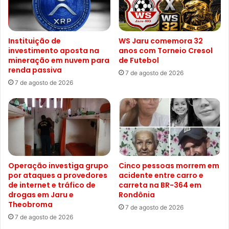
Instituição de
WS Jaru comemora 32
investimento aposta na
anos com Torneio Cresol
mineração em nuvem para
de Futebol
renda passiva
7 de agosto de 2026
7 de agosto de 2026
Operação investiga grupo
Cinco pessoas morrem em
por ataques a provedores
acidente entre carro e
de internet e tráfico de
carreta na BR-364 em
drogas em Jaru e
Rondônia
Theobroma
7 de agosto de 2026
7 de agosto de 2026