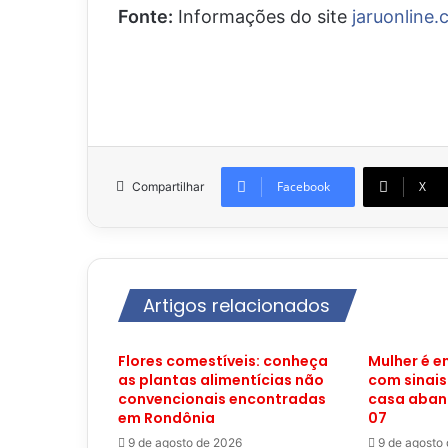
Fonte:
Informações do site
jaruonline.
Facebook
X
Compartilhar
Artigos relacionados
Flores comestíveis: conheça
Mulher é 
as plantas alimentícias não
com sinais
convencionais encontradas
casa aban
em Rondônia
07
9 de agosto de 2026
9 de agosto