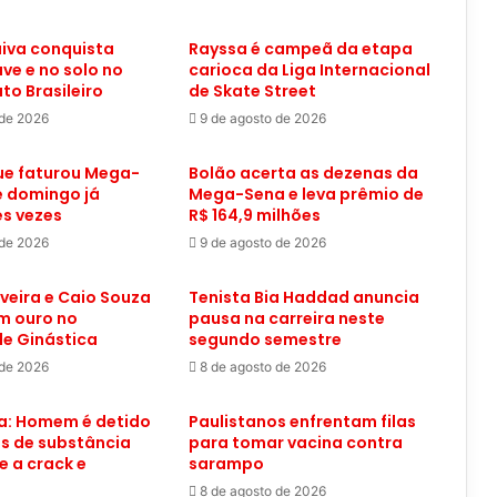
aiva conquista
Rayssa é campeã da etapa
ave e no solo no
carioca da Liga Internacional
o Brasileiro
de Skate Street
 de 2026
9 de agosto de 2026
ue faturou Mega-
Bolão acerta as dezenas da
e domingo já
Mega-Sena e leva prêmio de
s vezes
R$ 164,9 milhões
 de 2026
9 de agosto de 2026
iveira e Caio Souza
Tenista Bia Haddad anuncia
m ouro no
pausa na carreira neste
 de Ginástica
segundo semestre
 de 2026
8 de agosto de 2026
: Homem é detido
Paulistanos enfrentam filas
s de substância
para tomar vacina contra
 a crack e
sarampo
8 de agosto de 2026