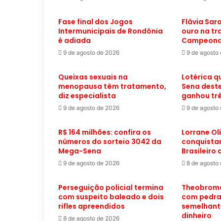
Fase final dos Jogos
Flávia Sar
Intermunicipais de Rondônia
ouro na tr
é adiada
Campeonat
9 de agosto de 2026
9 de agosto
Queixas sexuais na
Lotérica q
menopausa têm tratamento,
Sena dest
diz especialista
ganhou trê
9 de agosto de 2026
9 de agosto
R$ 164 milhões: confira os
Lorrane Ol
números do sorteio 3042 da
conquista
Mega-Sena
Brasileiro
9 de agosto de 2026
8 de agosto
Perseguição policial termina
Theobroma
com suspeito baleado e dois
com pedra
rifles apreendidos
semelhante
dinheiro
8 de agosto de 2026