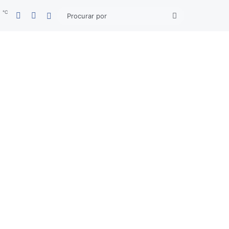
℃
Facebook
YouTube
6
Entrar
Procurar
por