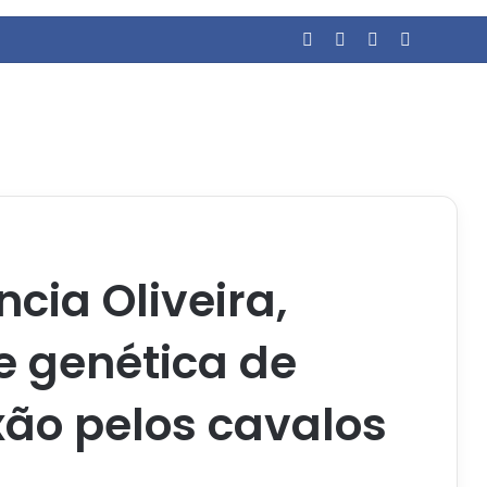
Facebook
YouTube
Entrar
Barra Lat
cia Oliveira,
e genética de
xão pelos cavalos