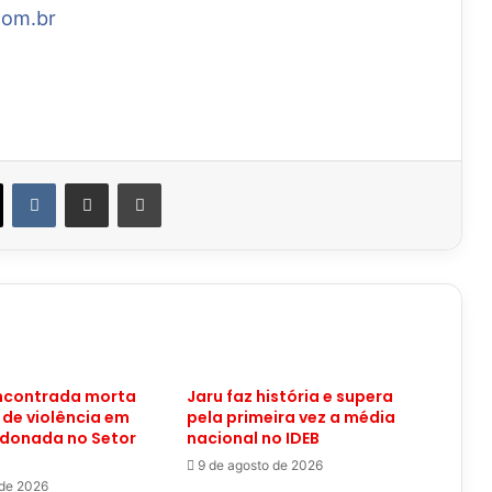
com.br
VK
Compartilhar via e-mail
Imprimir
encontrada morta
Jaru faz história e supera
 de violência em
pela primeira vez a média
donada no Setor
nacional no IDEB
9 de agosto de 2026
 de 2026