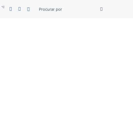
℃
Facebook
YouTube
5
Entrar
Procurar
por