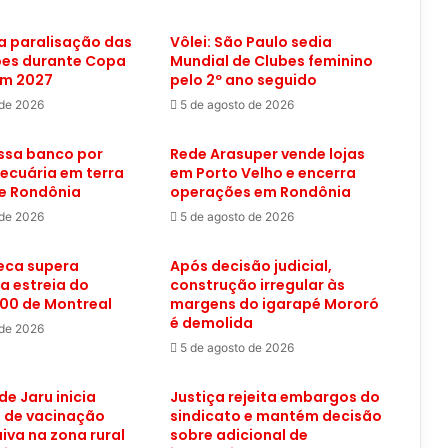
a paralisação das
Vôlei: São Paulo sedia
es durante Copa
Mundial de Clubes feminino
em 2027
pelo 2º ano seguido
 de 2026
5 de agosto de 2026
ssa banco por
Rede Arasuper vende lojas
pecuária em terra
em Porto Velho e encerra
de Rondônia
operações em Rondônia
 de 2026
5 de agosto de 2026
eca supera
Após decisão judicial,
na estreia do
construção irregular às
00 de Montreal
margens do igarapé Mororó
é demolida
 de 2026
5 de agosto de 2026
de Jaru inicia
Justiça rejeita embargos do
de vacinação
sindicato e mantém decisão
aiva na zona rural
sobre adicional de