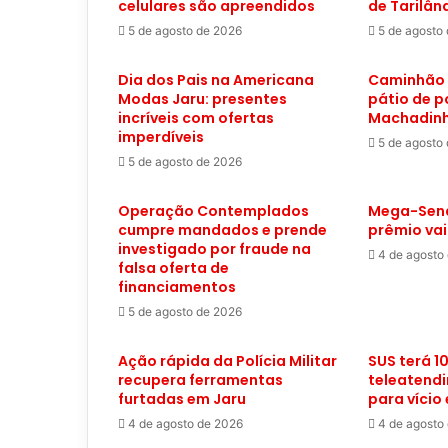
celulares são apreendidos
de Tarilân
5 de agosto de 2026
5 de agosto
Dia dos Pais na Americana
Caminhão 
Modas Jaru: presentes
pátio de 
incríveis com ofertas
Machadinh
imperdíveis
5 de agosto
5 de agosto de 2026
Operação Contemplados
Mega-Sena
cumpre mandados e prende
prêmio vai
investigado por fraude na
4 de agosto
falsa oferta de
financiamentos
5 de agosto de 2026
Ação rápida da Polícia Militar
SUS terá 10
recupera ferramentas
teleatend
furtadas em Jaru
para vício
4 de agosto de 2026
4 de agosto