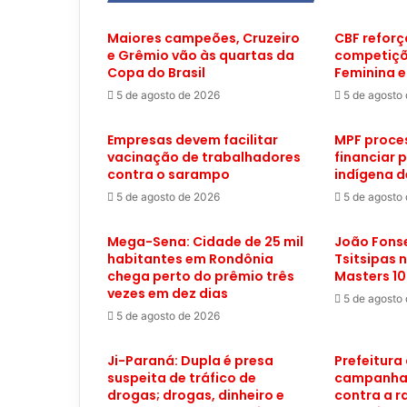
Maiores campeões, Cruzeiro
CBF reforç
e Grêmio vão às quartas da
competiçõ
Copa do Brasil
Feminina 
5 de agosto de 2026
5 de agosto
Empresas devem facilitar
MPF proce
vacinação de trabalhadores
financiar 
contra o sarampo
indígena 
5 de agosto de 2026
5 de agosto
Mega-Sena: Cidade de 25 mil
João Fons
habitantes em Rondônia
Tsitsipas 
chega perto do prêmio três
Masters 10
vezes em dez dias
5 de agosto
5 de agosto de 2026
Ji-Paraná: Dupla é presa
Prefeitura 
suspeita de tráfico de
campanha 
drogas; drogas, dinheiro e
contra a r