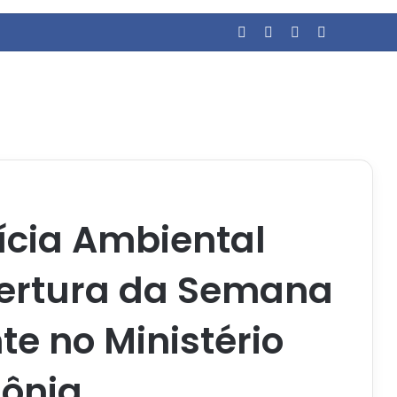
Facebook
YouTube
Entrar
Barra Late
ícia Ambiental
bertura da Semana
e no Ministério
dônia