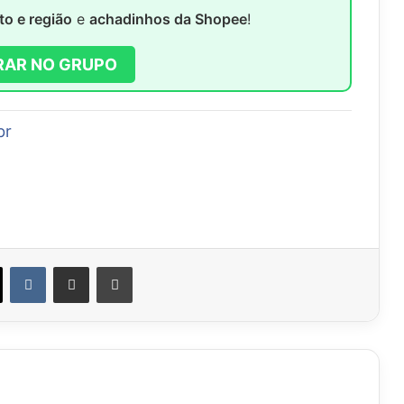
to e região
e
achadinhos da Shopee
!
RAR NO GRUPO
br
VK
Compartilhar via e-mail
Imprimir