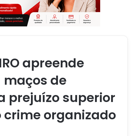
MRO apreende
l maços de
a prejuízo superior
o crime organizado