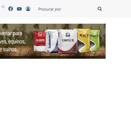
℃
Facebook
YouTube
8
Entrar
Procurar
por