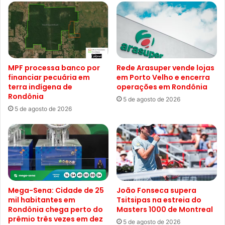
MPF processa banco por
Rede Arasuper vende lojas
financiar pecuária em
em Porto Velho e encerra
terra indígena de
operações em Rondônia
Rondônia
5 de agosto de 2026
5 de agosto de 2026
Mega-Sena: Cidade de 25
João Fonseca supera
mil habitantes em
Tsitsipas na estreia do
Rondônia chega perto do
Masters 1000 de Montreal
prêmio três vezes em dez
5 de agosto de 2026