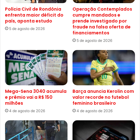
Polícia Civil de Rondônia
Operação Contemplados
enfrenta maior déficit do
cumpre mandados e
país, aponta estudo
prende investigado por
fraude na falsa oferta de
5 de agosto de 2026
financiamentos
5 de agosto de 2026
Mega-Sena 3040 acumula
Barça anuncia Kerolin com
e prêmio vai a R$ 150
valor recorde no futebol
milhões
feminino brasileiro
4 de agosto de 2026
4 de agosto de 2026