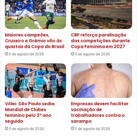
Maiores campeões,
CBF reforça paralisação
Cruzeiro e Grêmio vão às
das competições durante
quartas da Copa do Brasil
Copa Feminina em 2027
5 de agosto de 2026
5 de agosto de 2026
Vôlei: São Paulo sedia
Empresas devem facilitar
Mundial de Clubes
vacinação de
feminino pelo 2º ano
trabalhadores contra o
seguido
sarampo
5 de agosto de 2026
5 de agosto de 2026