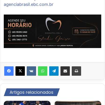
agenciabrasil.ebc.com.br
VK
WhatsApp
Telegram
Compartilhar via e-mail
Imprimir
Artigos relacionados