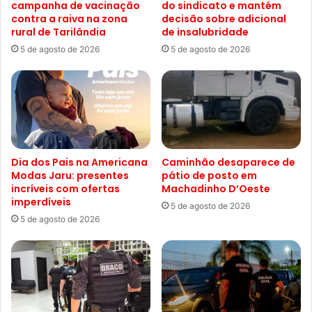
campanha de vacinação
do sindicato e mantém
contra a raiva na zona
decisão sobre adicional
rural de Tarilândia
de insalubridade
5 de agosto de 2026
5 de agosto de 2026
Dia dos Pais na Americana
Caminhão desaparece de
Modas Jaru: presentes
pátio de posto em
incríveis com ofertas
Machadinho D’Oeste
imperdíveis
5 de agosto de 2026
5 de agosto de 2026