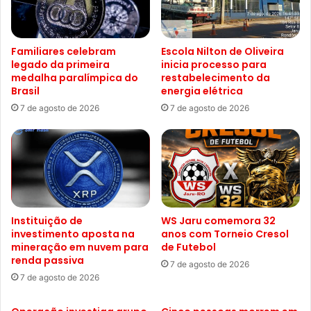
Familiares celebram
Escola Nilton de Oliveira
legado da primeira
inicia processo para
medalha paralímpica do
restabelecimento da
Brasil
energia elétrica
7 de agosto de 2026
7 de agosto de 2026
Instituição de
WS Jaru comemora 32
investimento aposta na
anos com Torneio Cresol
mineração em nuvem para
de Futebol
renda passiva
7 de agosto de 2026
7 de agosto de 2026