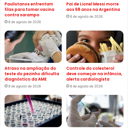
Paulistanos enfrentam
Pai de Lionel Messi morre
filas para tomar vacina
aos 68 anos na Argentina
contra sarampo
8 de agosto de 2026
8 de agosto de 2026
Atraso na ampliação do
Controle do colesterol
teste do pezinho dificulta
deve começar na infância,
diagnóstico da AME
alerta cardiologista
8 de agosto de 2026
8 de agosto de 2026