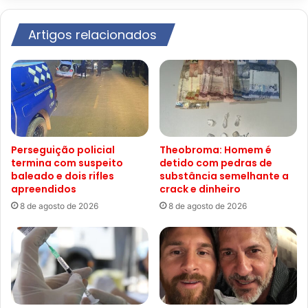
Artigos relacionados
Perseguição policial
Theobroma: Homem é
termina com suspeito
detido com pedras de
baleado e dois rifles
substância semelhante a
apreendidos
crack e dinheiro
8 de agosto de 2026
8 de agosto de 2026