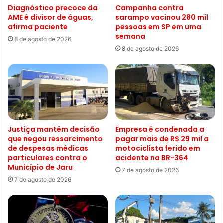
Diagnóstico precoce da
Campanha contra
AME é divisor de águas,
sarampo vacinou 280 mil
afirma paciente
pessoas em SP em uma
semana
8 de agosto de 2026
8 de agosto de 2026
Justiça mantém decisão
Empresa é condenada a
que negou ressarcimento
pagar mais de R$ 29 mil a
de despesas médicas
motociclista ferido em
particulares contra o
acidente na BR-364
Município de Jaru
7 de agosto de 2026
7 de agosto de 2026