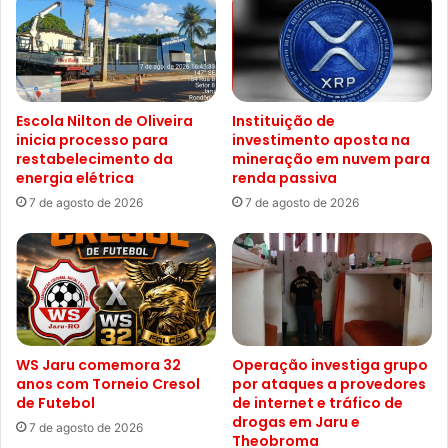
Escola Nilton de Oliveira
Instituição de
inicia processo para
investimento aposta na
restabelecimento da
mineração em nuvem para
energia elétrica
renda passiva
7 de agosto de 2026
7 de agosto de 2026
WS Jaru comemora 32
Operação investiga grupo
anos com Torneio Cresol
por ataques a provedores
de Futebol
de internet e tráfico de
drogas em Jaru e
7 de agosto de 2026
Theobroma