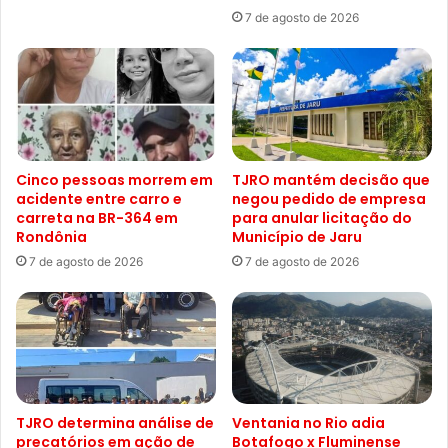
7 de agosto de 2026
Cinco pessoas morrem em
TJRO mantém decisão que
acidente entre carro e
negou pedido de empresa
carreta na BR-364 em
para anular licitação do
Rondônia
Município de Jaru
7 de agosto de 2026
7 de agosto de 2026
TJRO determina análise de
Ventania no Rio adia
precatórios em ação de
Botafogo x Fluminense