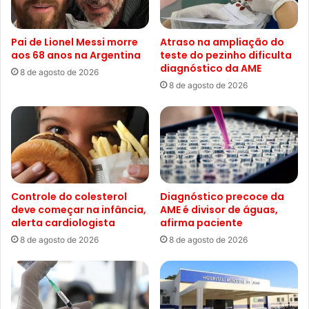
Pai de Lionel Messi morre
Atraso na ampliação do
aos 68 anos na Argentina
teste do pezinho dificulta
diagnóstico da AME
8 de agosto de 2026
8 de agosto de 2026
Controle do colesterol
Diagnóstico precoce da
deve começar na infância,
AME é divisor de águas,
alerta cardiologista
afirma paciente
8 de agosto de 2026
8 de agosto de 2026