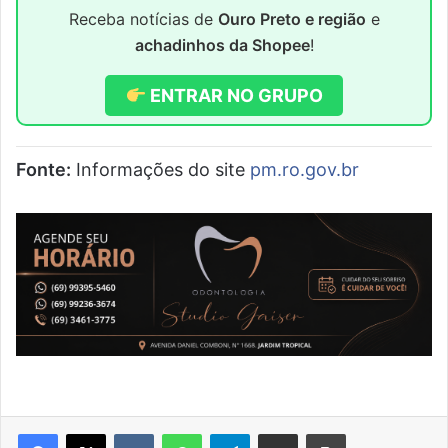
Receba notícias de
Ouro Preto e região
e
achadinhos da Shopee
!
ENTRAR NO GRUPO
Fonte:
Informações do site
pm.ro.gov.br
VK
WhatsApp
Telegram
Compartilhar via e-mail
Imprimir