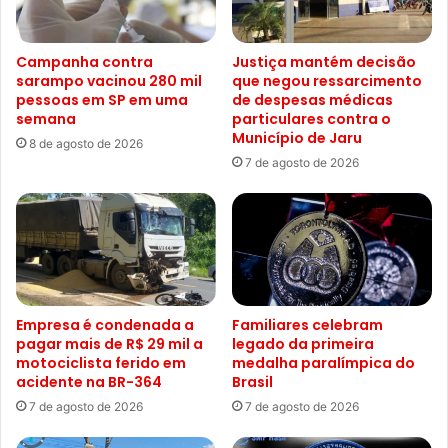
Campanha contra
Justiça mantém decisão
sarampo vacinou 280 mil
que negou ressarcimento
pessoas em SP em uma
de despesas médicas
semana
particulares contra o
Município de Jaru
8 de agosto de 2026
7 de agosto de 2026
Empresa é condenada a
Familiares celebram
pagar mais de R$ 29 mil a
legado da primeira
motociclista ferido em
medalha paralímpica do
acidente na BR-364
Brasil
7 de agosto de 2026
7 de agosto de 2026