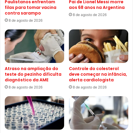
Paulistanos enfrentam
Pai de Lionel Messi morre
filas para tomar vacina
aos 68 anos na Argentina
contra sarampo
8 de agosto de 2026
8 de agosto de 2026
Atraso na ampliação do
Controle do colesterol
teste do pezinho dificulta
deve começar na infância,
diagnóstico da AME
alerta cardiologista
8 de agosto de 2026
8 de agosto de 2026