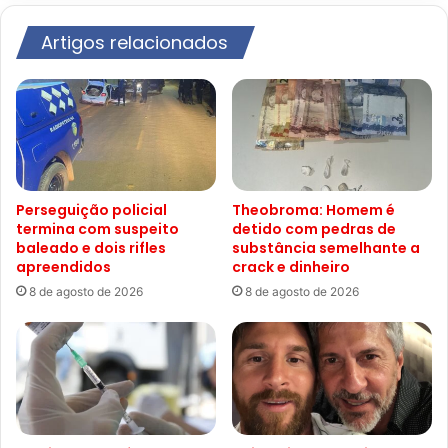
Artigos relacionados
Perseguição policial
Theobroma: Homem é
termina com suspeito
detido com pedras de
baleado e dois rifles
substância semelhante a
apreendidos
crack e dinheiro
8 de agosto de 2026
8 de agosto de 2026