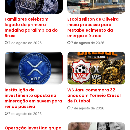
Familiares celebram
Escola Nilton de Oliveira
legado da primeira
inicia processo para
medalha paralímpica do
restabelecimento da
Brasil
energia elétrica
7 de agosto de 2026
7 de agosto de 2026
Instituição de
WS Jaru comemora 32
investimento aposta na
anos com Torneio Cresol
mineração em nuvem para
de Futebol
renda passiva
7 de agosto de 2026
7 de agosto de 2026
Operação investiga grupo