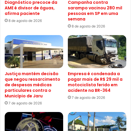
Diagnóstico precoce da
Campanha contra
AME é divisor de águas,
sarampo vacinou 280 mil
afirma paciente
pessoas em SP em uma
semana
8 de agosto de 2026
8 de agosto de 2026
Justiça mantém decisão
Empresa é condenada a
que negou ressarcimento
pagar mais de R$ 29 mil a
de despesas médicas
motociclista ferido em
particulares contra o
acidente na BR-364
Município de Jaru
7 de agosto de 2026
7 de agosto de 2026