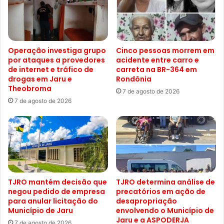
Operação investiga grupo
Cinco pessoas morrem em
por ataques a provedores
acidente entre carro e
de internet e tráfico de
carreta na BR-364 em
drogas em Jaru e
Rondônia
Theobroma
7 de agosto de 2026
7 de agosto de 2026
TJRO mantém decisão que
TJRO determina análise de
negou pedido de empresa
precatórios em ação de
para anular licitação do
desapropriação
Município de Jaru
envolvendo o Município de
Jaru e a ASPODERJA
7 de agosto de 2026