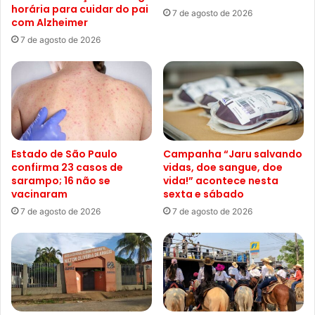
horária para cuidar do pai
7 de agosto de 2026
com Alzheimer
7 de agosto de 2026
Estado de São Paulo
Campanha “Jaru salvando
confirma 23 casos de
vidas, doe sangue, doe
sarampo; 16 não se
vida!” acontece nesta
vacinaram
sexta e sábado
7 de agosto de 2026
7 de agosto de 2026