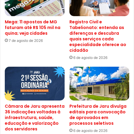
Mega: 11 apostas de MG
Registro Civil e
faturam até R$ 105 mil na
Tabelionato: entenda as
quina; veja cidades
diferenças e descubra
quais serviços cada
7 de agosto de 2026
especialidade oferece ao
cidadão
6 de agosto de 2026
Câmara de Jaru apresenta
Prefeitura de Jaru divulga
36 indicações voltadas à
editais para convocação
infraestrutura, saúde,
de aprovados em
educação e valorização
processos seletivos
dos servidores
6 de agosto de 2026