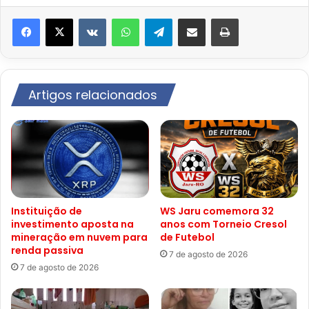
VK
WhatsApp
Telegram
Compartilhar via e-mail
Imprimir
Artigos relacionados
Instituição de
WS Jaru comemora 32
investimento aposta na
anos com Torneio Cresol
mineração em nuvem para
de Futebol
renda passiva
7 de agosto de 2026
7 de agosto de 2026