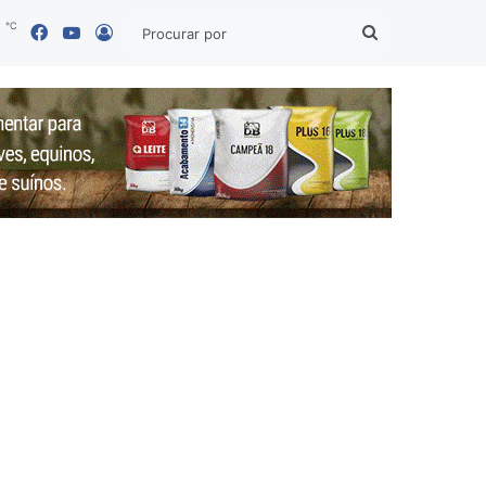
℃
Facebook
YouTube
7
Entrar
Procurar
por