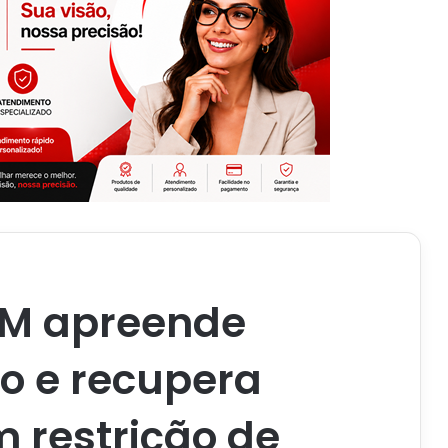
BPM apreende
o e recupera
 restrição de