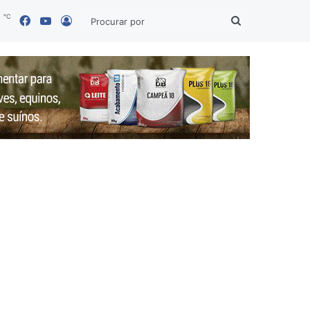
℃
Facebook
YouTube
4
Entrar
Procurar
por