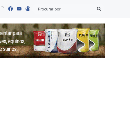
℃
Facebook
YouTube
6
Entrar
Procurar
por