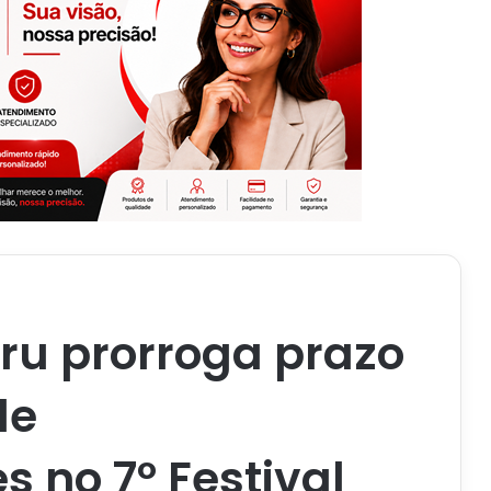
aru prorroga prazo
de
 no 7º Festival