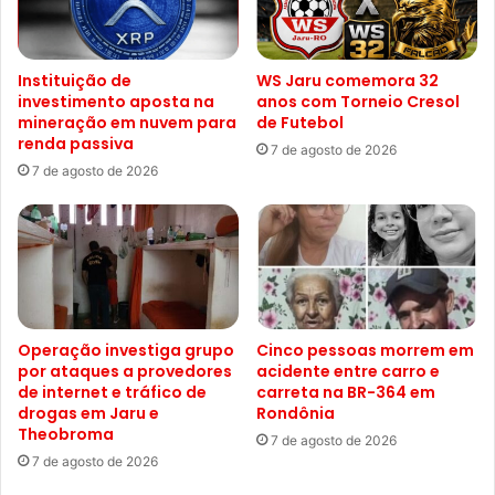
Instituição de
WS Jaru comemora 32
investimento aposta na
anos com Torneio Cresol
mineração em nuvem para
de Futebol
renda passiva
7 de agosto de 2026
7 de agosto de 2026
Operação investiga grupo
Cinco pessoas morrem em
por ataques a provedores
acidente entre carro e
de internet e tráfico de
carreta na BR-364 em
drogas em Jaru e
Rondônia
Theobroma
7 de agosto de 2026
7 de agosto de 2026