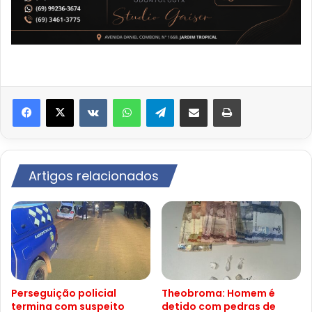
VK
WhatsApp
Telegram
Compartilhar via e-mail
Imprimir
Artigos relacionados
Perseguição policial
Theobroma: Homem é
termina com suspeito
detido com pedras de