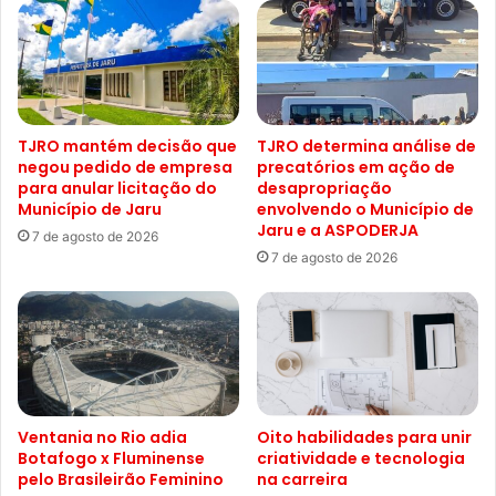
TJRO mantém decisão que
TJRO determina análise de
negou pedido de empresa
precatórios em ação de
para anular licitação do
desapropriação
Município de Jaru
envolvendo o Município de
Jaru e a ASPODERJA
7 de agosto de 2026
7 de agosto de 2026
Ventania no Rio adia
Oito habilidades para unir
Botafogo x Fluminense
criatividade e tecnologia
pelo Brasileirão Feminino
na carreira