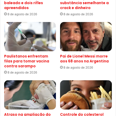
baleado e dois rifles
substância semelhante a
apreendidos
crack e dinheiro
8 de agosto de 2026
8 de agosto de 2026
Paulistanos enfrentam
Pai de Lionel Messi morre
filas para tomar vacina
aos 68 anos na Argentina
contra sarampo
8 de agosto de 2026
8 de agosto de 2026
Atraso na ampliação do
Controle do colesterol