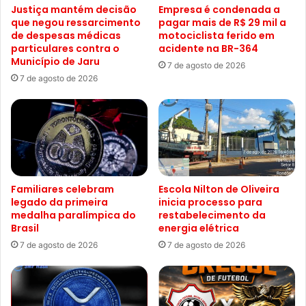
Justiça mantém decisão
Empresa é condenada a
que negou ressarcimento
pagar mais de R$ 29 mil a
de despesas médicas
motociclista ferido em
particulares contra o
acidente na BR-364
Município de Jaru
7 de agosto de 2026
7 de agosto de 2026
Familiares celebram
Escola Nilton de Oliveira
legado da primeira
inicia processo para
medalha paralímpica do
restabelecimento da
Brasil
energia elétrica
7 de agosto de 2026
7 de agosto de 2026