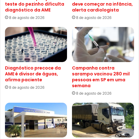
teste do pezinho dificulta
deve começar na infância,
diagnóstico da AME
alerta cardiologista
8 de agosto de 2026
8 de agosto de 2026
Diagnóstico precoce da
Campanha contra
AME é divisor de águas,
sarampo vacinou 280 mil
afirma paciente
pessoas em SP em uma
semana
8 de agosto de 2026
8 de agosto de 2026