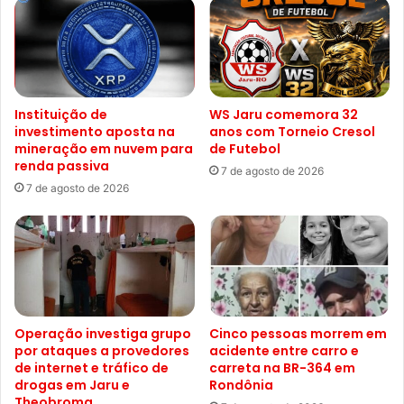
Instituição de
WS Jaru comemora 32
investimento aposta na
anos com Torneio Cresol
mineração em nuvem para
de Futebol
renda passiva
7 de agosto de 2026
7 de agosto de 2026
Operação investiga grupo
Cinco pessoas morrem em
por ataques a provedores
acidente entre carro e
de internet e tráfico de
carreta na BR-364 em
drogas em Jaru e
Rondônia
Theobroma