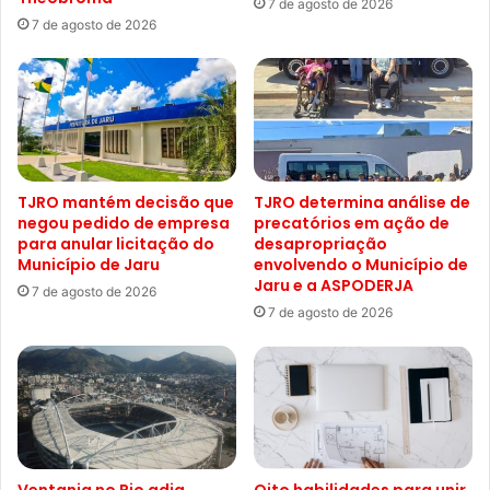
7 de agosto de 2026
7 de agosto de 2026
TJRO mantém decisão que
TJRO determina análise de
negou pedido de empresa
precatórios em ação de
para anular licitação do
desapropriação
Município de Jaru
envolvendo o Município de
Jaru e a ASPODERJA
7 de agosto de 2026
7 de agosto de 2026
Ventania no Rio adia
Oito habilidades para unir