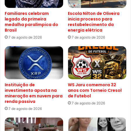
Familiares celebram
Escola Nilton de Oliveira
legado da primeira
inicia processo para
medalha paralímpica do
restabelecimento da
Brasil
energia elétrica
7 de agosto de 2026
7 de agosto de 2026
Instituição de
WS Jaru comemora 32
investimento aposta na
anos com Torneio Cresol
mineração em nuvem para
de Futebol
renda passiva
7 de agosto de 2026
7 de agosto de 2026