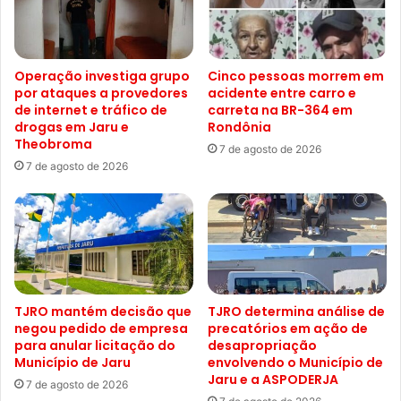
Operação investiga grupo
Cinco pessoas morrem em
por ataques a provedores
acidente entre carro e
de internet e tráfico de
carreta na BR-364 em
drogas em Jaru e
Rondônia
Theobroma
7 de agosto de 2026
7 de agosto de 2026
TJRO mantém decisão que
TJRO determina análise de
negou pedido de empresa
precatórios em ação de
para anular licitação do
desapropriação
Município de Jaru
envolvendo o Município de
Jaru e a ASPODERJA
7 de agosto de 2026