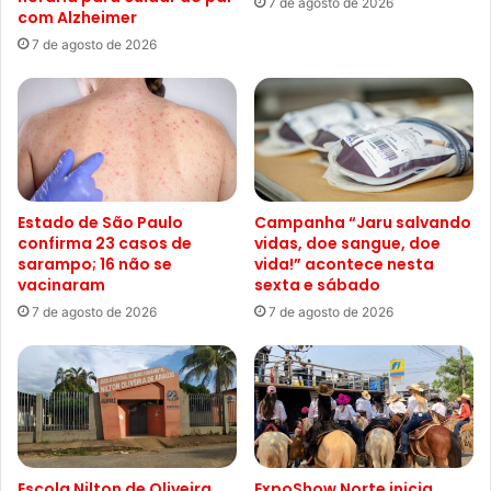
7 de agosto de 2026
com Alzheimer
7 de agosto de 2026
Estado de São Paulo
Campanha “Jaru salvando
confirma 23 casos de
vidas, doe sangue, doe
sarampo; 16 não se
vida!” acontece nesta
vacinaram
sexta e sábado
7 de agosto de 2026
7 de agosto de 2026
Escola Nilton de Oliveira
ExpoShow Norte inicia