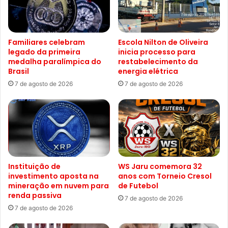
Familiares celebram
Escola Nilton de Oliveira
legado da primeira
inicia processo para
medalha paralímpica do
restabelecimento da
Brasil
energia elétrica
7 de agosto de 2026
7 de agosto de 2026
Instituição de
WS Jaru comemora 32
investimento aposta na
anos com Torneio Cresol
mineração em nuvem para
de Futebol
renda passiva
7 de agosto de 2026
7 de agosto de 2026