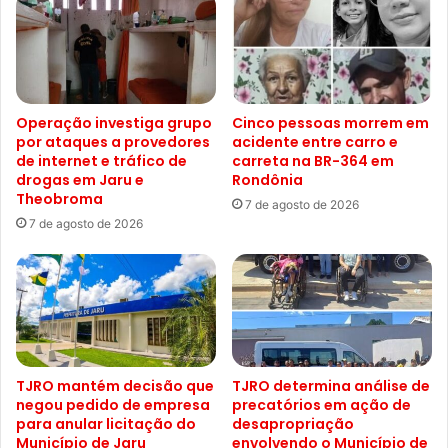
Operação investiga grupo
Cinco pessoas morrem em
por ataques a provedores
acidente entre carro e
de internet e tráfico de
carreta na BR-364 em
drogas em Jaru e
Rondônia
Theobroma
7 de agosto de 2026
7 de agosto de 2026
TJRO mantém decisão que
TJRO determina análise de
negou pedido de empresa
precatórios em ação de
para anular licitação do
desapropriação
Município de Jaru
envolvendo o Município de