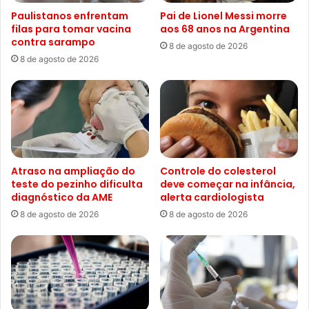
Paulistanos enfrentam
Pai de Lionel Messi morre
filas para tomar vacina
aos 68 anos na Argentina
contra sarampo
8 de agosto de 2026
8 de agosto de 2026
Atraso na ampliação do
Controle do colesterol
teste do pezinho dificulta
deve começar na infância,
diagnóstico da AME
alerta cardiologista
8 de agosto de 2026
8 de agosto de 2026