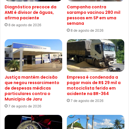
Diagnóstico precoce da
Campanha contra
AME é divisor de águas,
sarampo vacinou 280 mil
afirma paciente
pessoas em SP em uma
semana
8 de agosto de 2026
8 de agosto de 2026
Justiça mantém decisão
Empresa é condenada a
que negou ressarcimento
pagar mais de R$ 29 mil a
de despesas médicas
motociclista ferido em
particulares contra o
acidente na BR-364
Município de Jaru
7 de agosto de 2026
7 de agosto de 2026