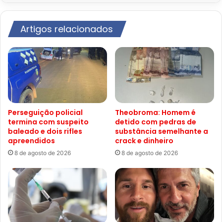
Artigos relacionados
Perseguição policial
Theobroma: Homem é
termina com suspeito
detido com pedras de
baleado e dois rifles
substância semelhante a
apreendidos
crack e dinheiro
8 de agosto de 2026
8 de agosto de 2026