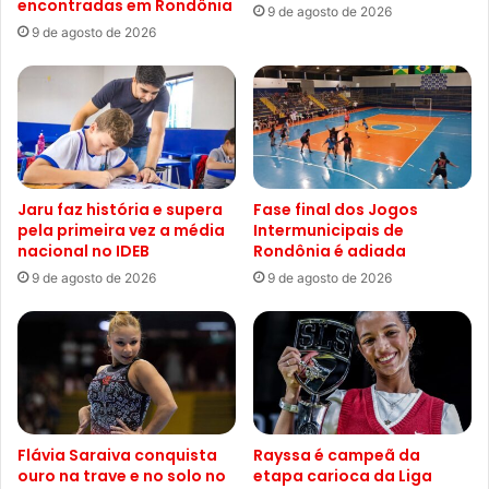
encontradas em Rondônia
9 de agosto de 2026
9 de agosto de 2026
Jaru faz história e supera
Fase final dos Jogos
pela primeira vez a média
Intermunicipais de
nacional no IDEB
Rondônia é adiada
9 de agosto de 2026
9 de agosto de 2026
Flávia Saraiva conquista
Rayssa é campeã da
ouro na trave e no solo no
etapa carioca da Liga