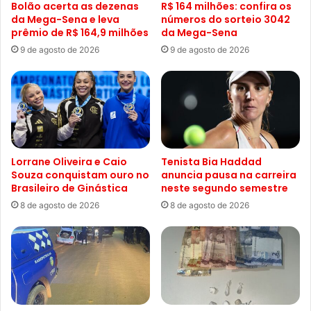
Bolão acerta as dezenas
R$ 164 milhões: confira os
da Mega-Sena e leva
números do sorteio 3042
prêmio de R$ 164,9 milhões
da Mega-Sena
9 de agosto de 2026
9 de agosto de 2026
Lorrane Oliveira e Caio
Tenista Bia Haddad
Souza conquistam ouro no
anuncia pausa na carreira
Brasileiro de Ginástica
neste segundo semestre
8 de agosto de 2026
8 de agosto de 2026