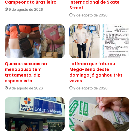
Campeonato Brasileiro
Internacional de Skate
Street
9 de agosto de 2026
9 de agosto de 2026
Queixas sexuais na
Lotérica que faturou
menopausa têm
Mega-Sena deste
tratamento, diz
domingo já ganhou três
especialista
vezes
9 de agosto de 2026
9 de agosto de 2026