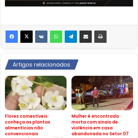
VK
WhatsApp
Telegram
Compartilhar via e-mail
Imprimir
Artigos relacionados
Flores comestíveis:
Mulher é encontrada
conheça as plantas
morta com sinais de
alimentícias não
violência em casa
convencionais
abandonada no Setor 07