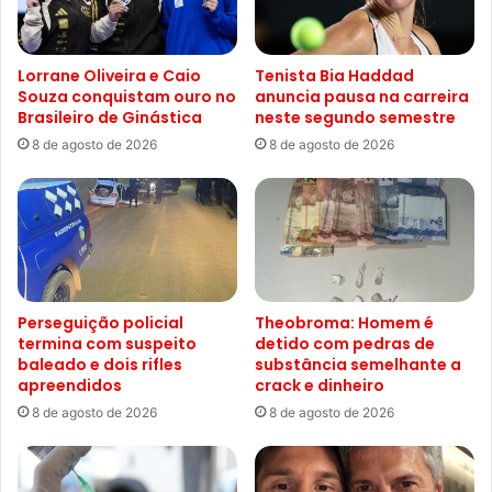
Lorrane Oliveira e Caio
Tenista Bia Haddad
Souza conquistam ouro no
anuncia pausa na carreira
Brasileiro de Ginástica
neste segundo semestre
8 de agosto de 2026
8 de agosto de 2026
Perseguição policial
Theobroma: Homem é
termina com suspeito
detido com pedras de
baleado e dois rifles
substância semelhante a
apreendidos
crack e dinheiro
8 de agosto de 2026
8 de agosto de 2026