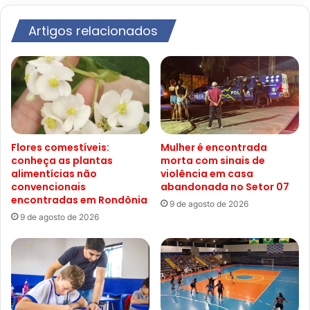
Artigos relacionados
Flores comestíveis:
Mulher é encontrada
conheça as plantas
morta com sinais de
alimentícias não
violência em casa
convencionais
abandonada no Setor 07
encontradas em Rondônia
9 de agosto de 2026
9 de agosto de 2026