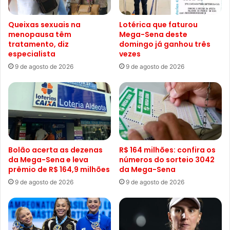
Queixas sexuais na
Lotérica que faturou
menopausa têm
Mega-Sena deste
tratamento, diz
domingo já ganhou três
especialista
vezes
9 de agosto de 2026
9 de agosto de 2026
Bolão acerta as dezenas
R$ 164 milhões: confira os
da Mega-Sena e leva
números do sorteio 3042
prêmio de R$ 164,9 milhões
da Mega-Sena
9 de agosto de 2026
9 de agosto de 2026