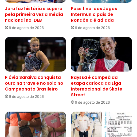
Jaru faz história e supera
Fase final dos Jogos
pela primeira vez a média
Intermunicipais de
nacional no IDEB
Rondônia é adiada
9 de agosto de 2026
9 de agosto de 2026
Flávia Saraiva conquista
Rayssa é campeã da
ouro na trave e no solo no
etapa carioca da Liga
Campeonato Brasileiro
Internacional de Skate
Street
9 de agosto de 2026
9 de agosto de 2026