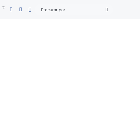
℃
Facebook
YouTube
7
Entrar
Procurar
por