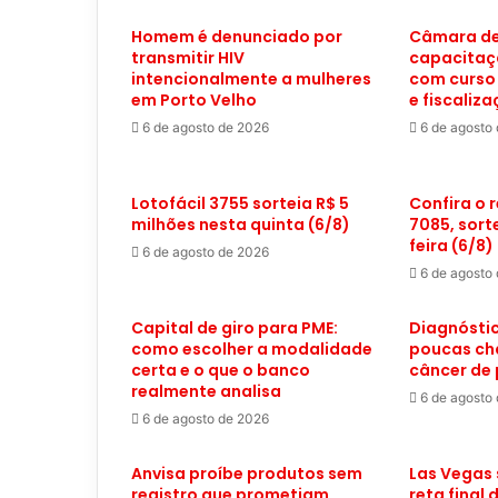
Homem é denunciado por
Câmara de
transmitir HIV
capacitaç
intencionalmente a mulheres
com curso
em Porto Velho
e fiscaliz
6 de agosto de 2026
6 de agosto
Lotofácil 3755 sorteia R$ 5
Confira o 
milhões nesta quinta (6/8)
7085, sort
feira (6/8)
6 de agosto de 2026
6 de agosto
Capital de giro para PME:
Diagnóstic
como escolher a modalidade
poucas ch
certa e o que o banco
câncer de
realmente analisa
6 de agosto
6 de agosto de 2026
Anvisa proíbe produtos sem
Las Vegas 
registro que prometiam
reta final