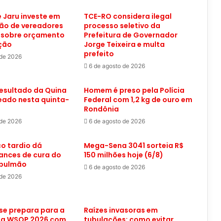
 Jaru investe em
TCE-RO considera ilegal
ão de vereadores
processo seletivo da
 sobre orçamento
Prefeitura de Governador
ação
Jorge Teixeira e multa
prefeito
 de 2026
6 de agosto de 2026
resultado da Quina
Homem é preso pela Polícia
eado nesta quinta-
Federal com 1,2 kg de ouro em
Rondônia
 de 2026
6 de agosto de 2026
o tardio dá
Mega-Sena 3041 sorteia R$
ances de cura do
150 milhões hoje (6/8)
 pulmão
6 de agosto de 2026
 de 2026
se prepara para a
Raízes invasoras em
 da WSOP 2026 com
tubulações: como evitar