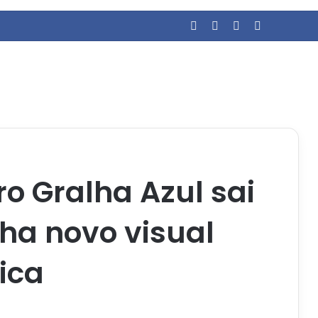
Facebook
YouTube
Entrar
Barra Late
ro Gralha Azul sai
ha novo visual
ica