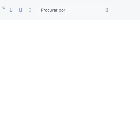
℃
Facebook
YouTube
3
Entrar
Procurar
por