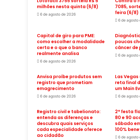
Lotofácil 3755 sorteia R$ 5
Confira o 
milhões nesta quinta (6/8)
7085, sort
feira (6/8)
6 de agosto de 2026
6 de agosto
Capital de giro para PME:
Diagnóstic
como escolher a modalidade
poucas ch
certa e o que o banco
câncer de
realmente analisa
6 de agosto
6 de agosto de 2026
Anvisa proíbe produtos sem
Las Vegas 
registro que prometiam
reta final
emagrecimento
um Main Ev
6 de agosto de 2026
6 de agosto
Registro civil e tabelionato:
2ª festa f
entenda as diferenças e
80 e 90 ac
descubra quais serviços
sábado em
cada especialidade oferece
100% bene
ao cidadão
6 de agosto