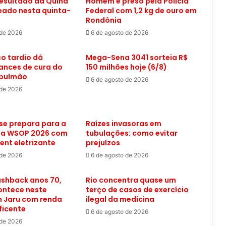
resultado da Quina
Homem é preso pela Polícia
eado nesta quinta-
Federal com 1,2 kg de ouro em
Rondônia
 de 2026
6 de agosto de 2026
o tardio dá
Mega-Sena 3041 sorteia R$
ances de cura do
150 milhões hoje (6/8)
 pulmão
6 de agosto de 2026
 de 2026
se prepara para a
Raízes invasoras em
 da WSOP 2026 com
tubulações: como evitar
ent eletrizante
prejuízos
 de 2026
6 de agosto de 2026
lashback anos 70,
Rio concentra quase um
ontece neste
terço de casos de exercício
 Jaru com renda
ilegal da medicina
ficente
6 de agosto de 2026
 de 2026