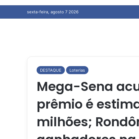
sexta-feira, agosto 7 2026
DESTAQUE
Loterias
Mega-Sena acu
prêmio é estim
milhões; Rondô