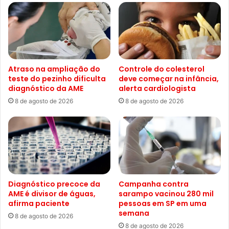
Atraso na ampliação do
Controle do colesterol
teste do pezinho dificulta
deve começar na infância,
diagnóstico da AME
alerta cardiologista
8 de agosto de 2026
8 de agosto de 2026
Diagnóstico precoce da
Campanha contra
AME é divisor de águas,
sarampo vacinou 280 mil
afirma paciente
pessoas em SP em uma
semana
8 de agosto de 2026
8 de agosto de 2026