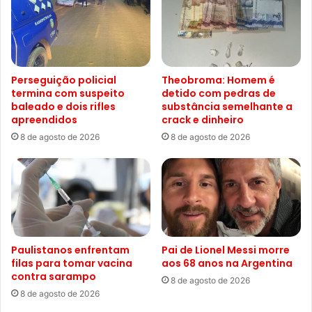
Perseguição policial
Theobroma: Homem é
termina com suspeito
detido com pedras de
baleado e dois rifles
substância semelhante a
apreendidos
crack e dinheiro
8 de agosto de 2026
8 de agosto de 2026
Paulistanos enfrentam
Pai de Lionel Messi morre
filas para tomar vacina
aos 68 anos na Argentina
contra sarampo
8 de agosto de 2026
8 de agosto de 2026