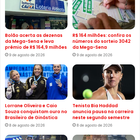
Bolão acerta as dezenas
R$ 164 milhões: confira os
da Mega-Sena e leva
números do sorteio 3042
prêmio de R$ 164,9 milhões
da Mega-Sena
9 de agosto de 2026
9 de agosto de 2026
Lorrane Oliveira e Caio
Tenista Bia Haddad
Souza conquistam ouro no
anuncia pausa na carreira
Brasileiro de Ginástica
neste segundo semestre
8 de agosto de 2026
8 de agosto de 2026