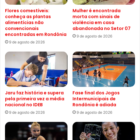
Flores comestíveis:
Mulher é encontrada
conheça as plantas
morta com sinais de
alimentícias não
violência em casa
convencionais
abandonada no Setor 07
encontradas em Rondônia
9 de agosto de 2026
9 de agosto de 2026
Jaru faz história e supera
Fase final dos Jogos
pela primeira vez a média
Intermunicipais de
nacional no IDEB
Rondônia é adiada
9 de agosto de 2026
9 de agosto de 2026