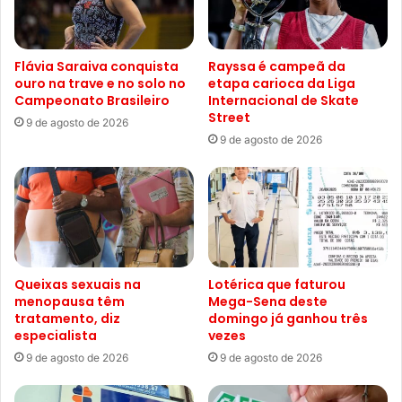
Flávia Saraiva conquista
Rayssa é campeã da
ouro na trave e no solo no
etapa carioca da Liga
Campeonato Brasileiro
Internacional de Skate
Street
9 de agosto de 2026
9 de agosto de 2026
Queixas sexuais na
Lotérica que faturou
menopausa têm
Mega-Sena deste
tratamento, diz
domingo já ganhou três
especialista
vezes
9 de agosto de 2026
9 de agosto de 2026