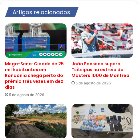
Artigos relacionados
Mega-Sena: Cidade de 25
João Fonseca supera
mil habitantes em
Tsitsipas na estreia do
Rondônia chega perto do
Masters 1000 de Montreal
prêmio três vezes em dez
5 de agosto de 2026
dias
5 de agosto de 2026