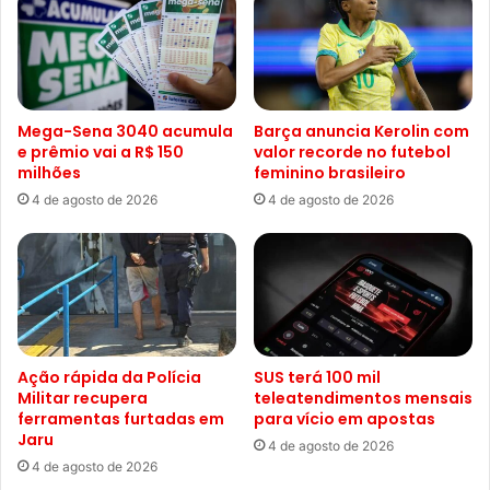
Mega-Sena 3040 acumula
Barça anuncia Kerolin com
e prêmio vai a R$ 150
valor recorde no futebol
milhões
feminino brasileiro
4 de agosto de 2026
4 de agosto de 2026
Ação rápida da Polícia
SUS terá 100 mil
Militar recupera
teleatendimentos mensais
ferramentas furtadas em
para vício em apostas
Jaru
4 de agosto de 2026
4 de agosto de 2026