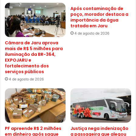
Após contaminação de
poço, morador destaca a
importância da água
tratada em Jaru
4 de agosto de 2026
Câmara de Jaru aprova
mais de R$ 5 milhões para
iluminação da BR-364,
EXPOJARU e
fortalecimento dos
serviços públicos
4 de agosto de 2026
PF apreende R$ 2 milhões
Justiça nega indenização
em dinheiro após saque
a passageira que alegou