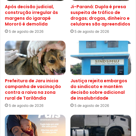
Após decisão judicial,
Ji-Paraná: Dupla é presa
construção irregular às
suspeita de tráfico de
margens do igarapé
drogas; drogas, dinheiro e
Mororó é demolida
celulares são apreendidos
5 de agosto de 2026
5 de agosto de 2026
Prefeitura de Jaru inicia
Justiça rejeita embargos
campanha de vacinação
do sindicato e mantém
contra a raiva na zona
decisão sobre adicional
rural de Tarilândia
de insalubridade
5 de agosto de 2026
5 de agosto de 2026