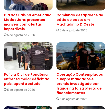
Dia dos Pais na Americana
Caminhão desaparece de
Modas Jaru: presentes
pátio de posto em
incríveis com ofertas
Machadinho D’Oeste
imperdíveis
5 de agosto de 2026
5 de agosto de 2026
Polícia Civil de Rondônia
Operação Contemplados
enfrenta maior déficit do
cumpre mandados e
país, aponta estudo
prende investigado por
fraude na falsa oferta de
5 de agosto de 2026
financiamentos
5 de agosto de 2026