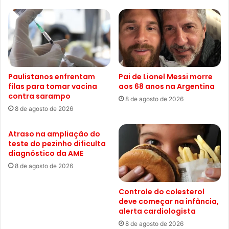
Paulistanos enfrentam
Pai de Lionel Messi morre
filas para tomar vacina
aos 68 anos na Argentina
contra sarampo
8 de agosto de 2026
8 de agosto de 2026
Atraso na ampliação do
teste do pezinho dificulta
diagnóstico da AME
8 de agosto de 2026
Controle do colesterol
deve começar na infância,
alerta cardiologista
8 de agosto de 2026