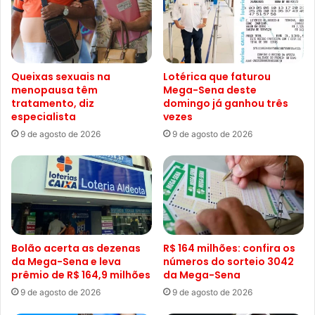
Queixas sexuais na
Lotérica que faturou
menopausa têm
Mega-Sena deste
tratamento, diz
domingo já ganhou três
especialista
vezes
9 de agosto de 2026
9 de agosto de 2026
Bolão acerta as dezenas
R$ 164 milhões: confira os
da Mega-Sena e leva
números do sorteio 3042
prêmio de R$ 164,9 milhões
da Mega-Sena
9 de agosto de 2026
9 de agosto de 2026