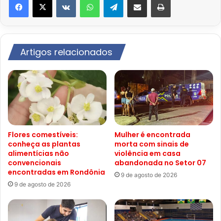
Artigos relacionados
Flores comestíveis:
Mulher é encontrada
conheça as plantas
morta com sinais de
alimentícias não
violência em casa
convencionais
abandonada no Setor 07
encontradas em Rondônia
9 de agosto de 2026
9 de agosto de 2026