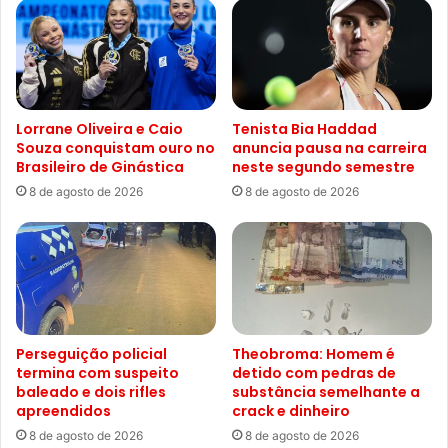
Lorrane Oliveira e Caio
Tenista Bia Haddad
Souza conquistam ouro no
anuncia pausa na carreira
Brasileiro de Ginástica
neste segundo semestre
8 de agosto de 2026
8 de agosto de 2026
Perseguição policial
Theobroma: Homem é
termina com suspeito
detido com pedras de
baleado e dois rifles
substância semelhante a
apreendidos
crack e dinheiro
8 de agosto de 2026
8 de agosto de 2026