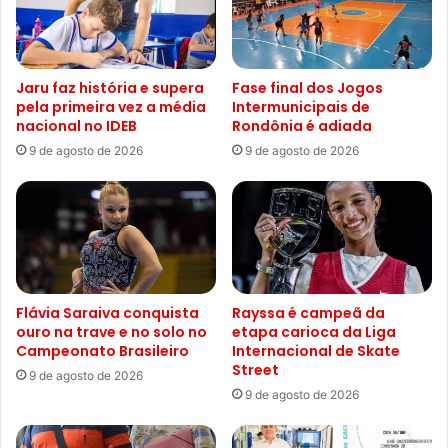
Jaru faz história e supera
Fase final dos Jogos
pela primeira vez a média
Intermunicipais de
nacional no IDEB
Rondônia é adiada
9 de agosto de 2026
9 de agosto de 2026
Flávia Saraiva conquista
Rayssa é campeã da
ouro na trave e no solo no
etapa carioca da Liga
Campeonato Brasileiro
Internacional de Skate
Street
9 de agosto de 2026
9 de agosto de 2026