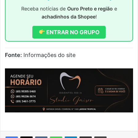
Receba notícias de
Ouro Preto e região
e
achadinhos da Shopee
!
ENTRAR NO GRUPO
Fonte:
Informações do site
VK
WhatsApp
Telegram
Compartilhar via e-mail
Imprimir